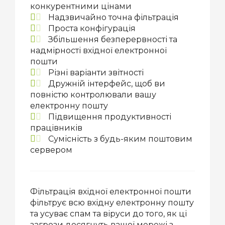
конкурентними цінами
Надзвичайно точна фільтрація
Проста конфігурація
Збільшення безперервності та
надмірності вхідної електронної
пошти
Різні варіанти звітності
Дружній інтерфейс, щоб ви
повністю контролювали вашу
електронну пошту
Підвищення продуктивності
працівників
Сумісність з будь-яким поштовим
сервером
Фільтрація вхідної електронної пошти
фільтрує всю вхідну електронну пошту
та усуває спам та віруси до того, як ці
загрози досягнуть вашої мережі з