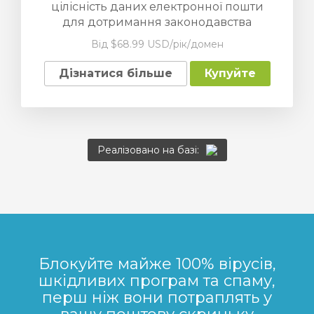
цілісність даних електронної пошти
для дотримання законодавства
Від $68.99 USD/рік/домен
янути кошик
Дізнатися більше
Купуйте
Реалізовано на базі:
Блокуйте майже 100% вірусів,
шкідливих програм та спаму,
перш ніж вони потраплять у