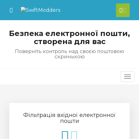
se Mobile Menu
Mobile Menu
[acc
Безпека електронної пошти,
створена для вас
Поверніть контроль над своєю поштовою
скринькою
Пер
Фільтрація вхідної електронної
пошти