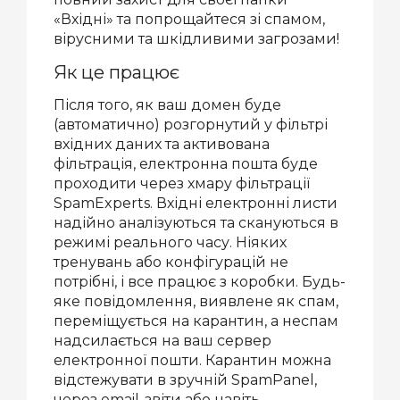
«Вхідні» та попрощайтеся зі спамом,
вірусними та шкідливими загрозами!
Як це працює
Після того, як ваш домен буде
(автоматично) розгорнутий у фільтрі
вхідних даних та активована
фільтрація, електронна пошта буде
проходити через хмару фільтрації
SpamExperts. Вхідні електронні листи
надійно аналізуються та скануються в
режимі реального часу. Ніяких
тренувань або конфігурацій не
потрібні, і все працює з коробки. Будь-
яке повідомлення, виявлене як спам,
переміщується на карантин, а неспам
надсилається на ваш сервер
електронної пошти. Карантин можна
відстежувати в зручній SpamPanel,
через email-звіти або навіть