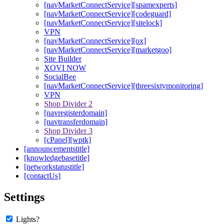
[navMarketConnectService][spamexperts]
[navMarketConnectService][codeguard]
[navMarketConnectService][sitelock]
VPN
[navMarketConnectService][ox]
[navMarketConnectService][marketgoo]
Site Builder
XOVI NOW
SocialBee
[navMarketConnectService][threesixtymonitoring]
VPN
Shop Divider 2
[navregisterdomain]
[navtransferdomain]
Shop Divider 3
[cPanel][wptk]
[announcementstitle]
[knowledgebasetitle]
[networkstatustitle]
[contactUs]
Settings
Lights?