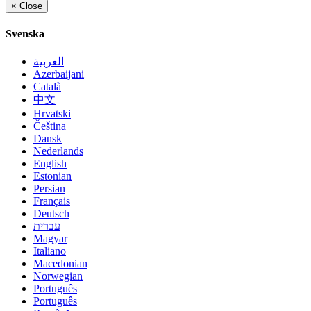
×
Close
Svenska
العربية
Azerbaijani
Català
中文
Hrvatski
Čeština
Dansk
Nederlands
English
Estonian
Persian
Français
Deutsch
עברית
Magyar
Italiano
Macedonian
Norwegian
Português
Português