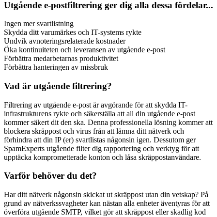
Utgående e-postfiltrering ger dig alla dessa fördelar...
Ingen mer svartlistning
Skydda ditt varumärkes och IT-systems rykte
Undvik avnoteringsrelaterade kostnader
Öka kontinuiteten och leveransen av utgående e-post
Förbättra medarbetarnas produktivitet
Förbättra hanteringen av missbruk
Vad är utgående filtrering?
Filtrering av utgående e-post är avgörande för att skydda IT-
infrastrukturens rykte och säkerställa att all din utgående e-post
kommer säkert dit den ska. Denna professionella lösning kommer att
blockera skräppost och virus från att lämna ditt nätverk och
förhindra att din IP (er) svartlistas någonsin igen. Dessutom ger
SpamExperts utgående filter dig rapportering och verktyg för att
upptäcka komprometterade konton och låsa skräppostanvändare.
Varför behöver du det?
Har ditt nätverk någonsin skickat ut skräppost utan din vetskap? På
grund av nätverkssvagheter kan nästan alla enheter äventyras för att
överföra utgående SMTP, vilket gör att skräppost eller skadlig kod