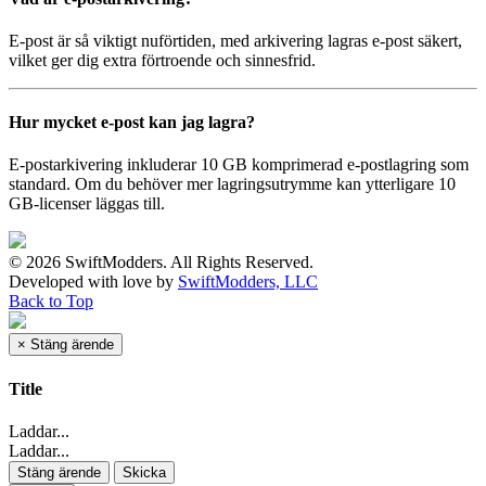
E-post är så viktigt nuförtiden, med arkivering lagras e-post säkert,
vilket ger dig extra förtroende och sinnesfrid.
Hur mycket e-post kan jag lagra?
E-postarkivering inkluderar 10 GB komprimerad e-postlagring som
standard. Om du behöver mer lagringsutrymme kan ytterligare 10
GB-licenser läggas till.
© 2026 SwiftModders. All Rights Reserved.
Developed with
love
by
SwiftModders, LLC
Back to Top
×
Stäng ärende
Title
Laddar...
Laddar...
Stäng ärende
Skicka