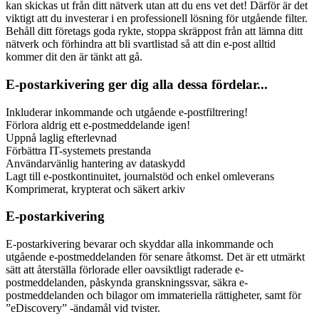
kan skickas ut från ditt nätverk utan att du ens vet det! Därför är det
viktigt att du investerar i en professionell lösning för utgående filter.
Behåll ditt företags goda rykte, stoppa skräppost från att lämna ditt
nätverk och förhindra att bli svartlistad så att din e-post alltid
kommer dit den är tänkt att gå.
E-postarkivering ger dig alla dessa fördelar...
Inkluderar inkommande och utgående e-postfiltrering!
Förlora aldrig ett e-postmeddelande igen!
Uppnå laglig efterlevnad
Förbättra IT-systemets prestanda
Användarvänlig hantering av dataskydd
Lagt till e-postkontinuitet, journalstöd och enkel omleverans
Komprimerat, krypterat och säkert arkiv
E-postarkivering
E-postarkivering bevarar och skyddar alla inkommande och
utgående e-postmeddelanden för senare åtkomst. Det är ett utmärkt
sätt att återställa förlorade eller oavsiktligt raderade e-
postmeddelanden, påskynda granskningssvar, säkra e-
postmeddelanden och bilagor om immateriella rättigheter, samt för
”eDiscovery” -ändamål vid tvister.