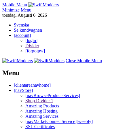
Mobile Menu
Minimize Menu
torsdag, Augusti 6, 2026
Svenska
Se kundvagnen
[account]
[login]
Divider
[forgotpw]
Close Mobile Menu
Menu
[clientareanavhome]
[navStore]
[navBrowseProductsServices]
Shop Divider 1
Amazing Products
Amazing Hosting
Amazing Services
[navMarketConnectService][weebly]
SSL Certificates