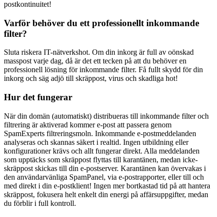
postkontinuitet!
Varför behöver du ett professionellt inkommande
filter?
Sluta riskera IT-nätverkshot. Om din inkorg är full av oönskad
masspost varje dag, då är det ett tecken på att du behöver en
professionell lösning för inkommande filter. Få fullt skydd för din
inkorg och säg adjö till skräppost, virus och skadliga hot!
Hur det fungerar
När din domän (automatiskt) distribueras till inkommande filter och
filtrering är aktiverad kommer e-post att passera genom
SpamExperts filtreringsmoln. Inkommande e-postmeddelanden
analyseras och skannas säkert i realtid. Ingen utbildning eller
konfigurationer krävs och allt fungerar direkt. Alla meddelanden
som upptäcks som skräppost flyttas till karantänen, medan icke-
skräppost skickas till din e-postserver. Karantänen kan övervakas i
den användarvänliga SpamPanel, via e-postrapporter, eller till och
med direkt i din e-postklient! Ingen mer bortkastad tid på att hantera
skräppost, fokusera helt enkelt din energi på affärsuppgifter, medan
du förblir i full kontroll.