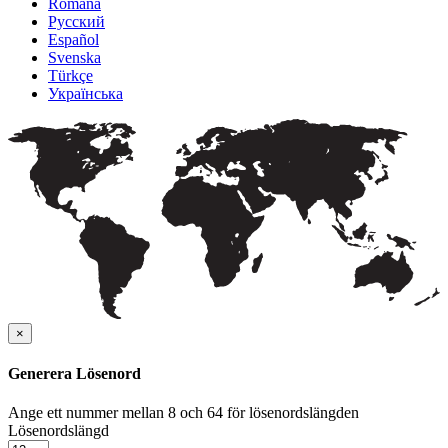
Română
Русский
Español
Svenska
Türkçe
Українська
×
Generera Lösenord
Ange ett nummer mellan 8 och 64 för lösenordslängden
Lösenordslängd