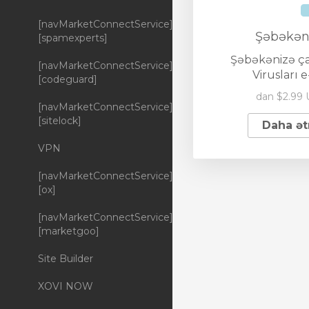
[navMarketConnectService]
Şəbəkən
[spamexperts]
Şəbəkənizə ç
[navMarketConnectService]
Virusları 
[codeguard]
dan $2.99
[navMarketConnectService]
[sitelock]
Daha ətr
VPN
[navMarketConnectService]
[ox]
[navMarketConnectService]
[marketgoo]
Site Builder
XOVI NOW