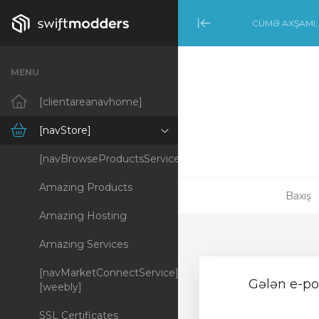
CÜMƏ AXŞAMI, 
Minimize Menu
MENU
[clientareanavhome]
[navStore]
[navBrowseProductsServices]
Amazing Products
Baxış
Amazing Hosting
Amazing Services
[navMarketConnectService]
Gələn e-poç
[weebly]
SSL Certificates