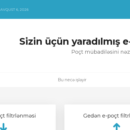
AVQUST 6, 2026
Sizin üçün yaradılmış e
Poçt mübadiləsini nəz
Bu necə işləyir
t filtrlənməsi
Gedən e-poçt filt