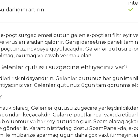
inte
uldarlığını artırın
e-poçt süzgəcləməsi bütün gələn e-poçtları filtrləyir v
virusları aradan qaldırır. Geniş idarəetmə paneli tam nə
e-poçtunuz növbəyə qoyulacaqdır. Gələnlər qutusu e-poçt
olmaq, oxumaq və cavab vermək olar!
Gələnlər qutusu süzgəcinə ehtiyacınız var?
idləri riskini dayandırın. Gələnlər qutunuz hər gün ist
htiyacınız var. Gələnlər qutunuz üçün tam qorunma əldə 
r
atik olaraq) Gələnlər qutusu zügəcinə yerləşdirildikdə
ndan keçəcəkdir. Gələn e-poçtlar real vaxtda etibarlı şə
ləb olunmur və hər şey qutudan çıxır. Spam olaraq aşkar
ə göndərilir. Karantin istifadəçi dostu SpamPanel-də, e-p
pam ilə mübarizə aparmaq üçün daha çox vaxt itirməyin, ene