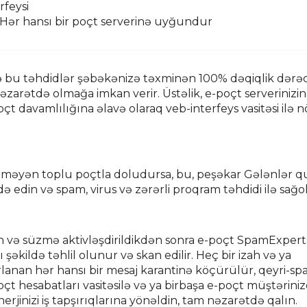
rfeysi
Hər hansı bir poçt serverinə uyğundur
ə bu təhdidlər şəbəkənizə təxminən 100% dəqiqlik dərəcə
zarətdə olmağa imkan verir. Üstəlik, e-poçt serverinizin
 davamlılığına əlavə olaraq veb-interfeys vasitəsi ilə 
ənilməyən toplu poçtla doludursa, bu, peşəkar Gələnlər 
edin və spam, virus və zərərli proqram təhdidi ilə sağol
n və süzmə aktivləşdirildikdən sonra e-poçt SpamExpert
kildə təhlil olunur və skan edilir. Heç bir izah və ya
lanan hər hansı bir mesaj karantinə köçürülür, qeyri-sp
oçt hesabatları vasitəsilə və ya birbaşa e-poçt müştərini
rjinizi iş tapşırıqlarına yönəldin, tam nəzarətdə qalın.