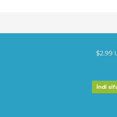
$2.99 
İndi sif