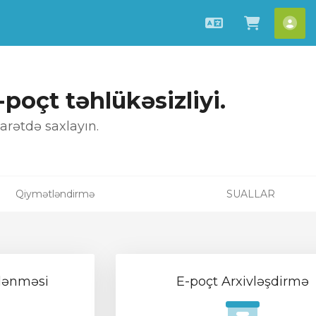
Azerbaijani
Səbətə 
[ac
-poçt təhlükəsizliyi.
arətdə saxlayın.
Qiymətləndirmə
SUALLAR
rlənməsi
E-poçt Arxivləşdirmə