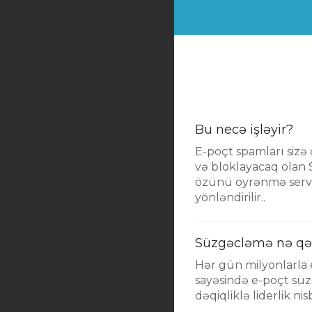
Bu necə işləyir?
E-poçt spamları siz
və bloklayacaq olan 
özünü öyrənmə server
yönləndirilir..
Süzgəcləmə nə qə
Hər gün milyonlarla 
sayəsində e-poçt sü
dəqiqliklə liderlik nis