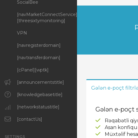
SocialBee
[navMarketConnectService]
[threesixtymonitoring]
P
VPN
[navregisterdomain]
[navtransferdomain]
[cPanel][wptk]
[announcementstitle]
Gələn e-poçt filtr
[knowledgebasetitle]
[networkstatustitle]
Gələn e-poçt s
[contactUs]
Rəqabətli qi
Asan konfiqur
Müxtəlif hesab
SETTINGS