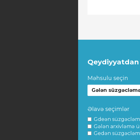
Qeydiyyatdan 
Məhsulu seçin
Gələn süzgəcləm
Əlavə seçimlər
Gdeən süzgəcləm
Gələn arxivləmə ü
Gedən süzgəcləmə