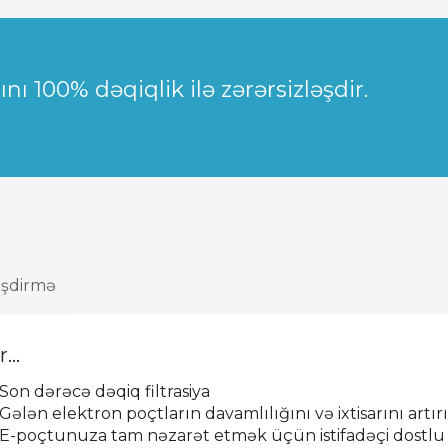
ı 100% dəqiqlik ilə zərərsizləşdir.
əşdirmə
...
Son dərəcə dəqiq filtrasiya
Gələn elektron poçtların davamlılığını və ixtisarını artır
E-poçtunuza tam nəzarət etmək üçün istifadəçi dostlu