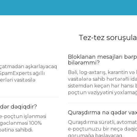
Tez-tez soruşula
Bloklanan mesajları bər
bilərəmmi?
ə çatmadan aşkarlayacaq
Bəli, log-axtarış, karantin və
SpamExperts ağıllı
vasitələrə sahib hərtərəfli i
ləri vasitəsilə
sistemdən keçən hər hansı b
poçtun vəziyyətini yoxlamağa
dər dəqiqdir?
Quraşdırma nə qədər vax
e-poçtun işlənməsi
Quraşdırma sürətli, avtomat
zgəclənməsi 100%
e-poçtunuzu bir neçə dəqi
bətinə sahibdi.
qorumağa başlayacaq.