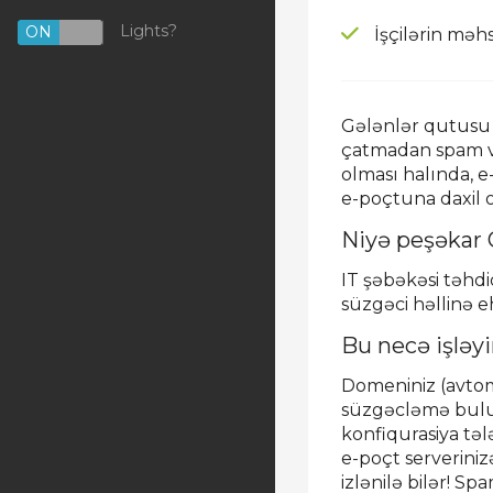
Lights?
ON
OFF
İşçilərin məhs
Gələnlər qutusu 
çatmadan spam və 
olması halında, 
e-poçtuna daxil 
Niyə peşəkar 
IT şəbəkəsi təhd
süzgəci həllinə e
Bu necə işləyi
Domeniniz (avtom
süzgəcləmə buludu
konfiqurasiya tə
e-poçt serveriniz
izlənilə bilər! S