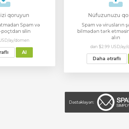
izi qoruyun
Nüfuzunuzu qo
atmadan Spam və
Spam və virusların ş
e-poçtdan silin
bilmədən tərk etməsini
alın
 USD/ay/domen
dan $2.99 USD/ay
aflı
Al
Daha ətraflı
Dəstəkləyən: