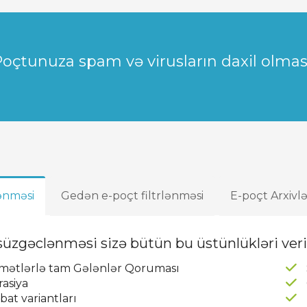
oçtunuza spam və virusların daxil olmasın
lənməsi
Gedən e-poçt filtrlənməsi
E-poçt Arxivl
üzgəclənməsi sizə bütün bu üstünlükləri verir
ymətlərlə tam Gələnlər Qoruması
asiya
at variantları