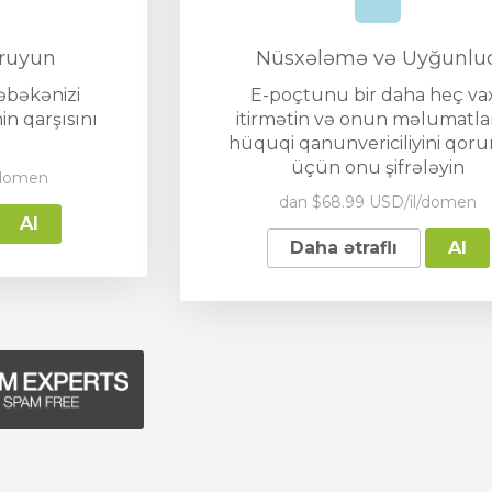
ruyun
Nüsxələmə və Uyğunlu
əbəkənizi
E-poçtunu bir daha heç va
n qarşısını
itirmətin və onun məlumatla
hüquqi qanunvericiliyini qor
üçün onu şifrələyin
/domen
dan $68.99 USD/il/domen
Al
Daha ətraflı
Al