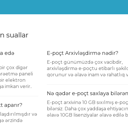
n suallar
pa edə
E-poçt Arxivləşdirmə nədir?
E-poçt günümüzdə çox vacibdir,
 bir çox digər
arxivləşdirmə e-poçtu etibarlı şəkil
darəetmə paneli
qorunur və əlavə inam və rahatlıq v
ir elektron
 imkan verir..
Nə qədər e-poçt saxlaya bilərə
E-poçt arxivinə 10 GB sıxılmış e-poç
t aparır?
bilərsiz. Daha çox yaddaşa ehtiyacın
laşdırılmışdır və
əlavə 10GB lisenziyalar əlavə edilə bi
qə ərzində