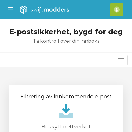
se Mobile Menu
Mobile Menu
[acc
E-postsikkerhet, bygd for deg
Ta kontroll over din innboks
Bytt
Filtrering av innkommende e-post
Beskytt nettverket