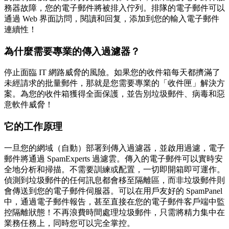
務器故障，您的電子郵件將被排入佇列。排隊的電子郵件可以
通過 Web 界面訪問，閱讀和回复，添加到您的輸入電子郵件
連續性！
為什麼需要專業的傳入過濾器？
停止面臨 IT 網路威脅的風險。如果您的收件箱每天都擠滿了
未經請求的批量郵件，那就是您需要專業的「收件匣」解決方
案。為您的收件箱獲得全面保護，並告別垃圾郵件、病毒和惡
意軟件威脅！
它的工作原理
一旦您的網域（自動）部署到傳入過濾器，並啟用過濾，電子
郵件將通過 SpamExperts 過濾雲。傳入的電子郵件可以實時安
全地分析和掃描。不需要訓練或配置，一切即開箱即可運作。
偵測到垃圾郵件的任何訊息都會移至隔離區，而非垃圾郵件則
會傳送到您的電子郵件伺服器。可以在用戶友好的 SpamPanel
中，通過電子郵件報告，甚至直接在您的電子郵件客戶端中監
控隔離狀態！不再浪費時間處理垃圾郵件，只需將精力集中在
業務任務上，同時您可以完全掌控。