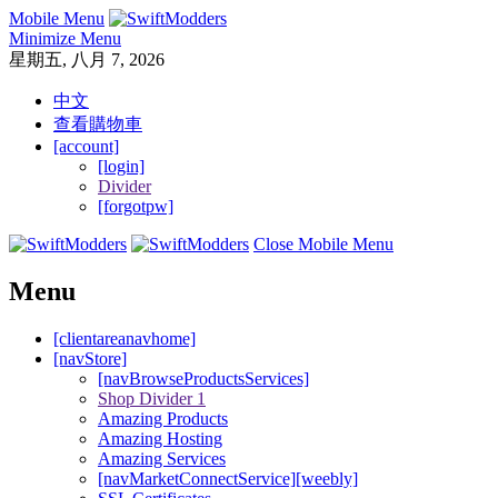
Mobile Menu
Minimize Menu
星期五, 八月 7, 2026
中文
查看購物車
[account]
[login]
Divider
[forgotpw]
Close Mobile Menu
Menu
[clientareanavhome]
[navStore]
[navBrowseProductsServices]
Shop Divider 1
Amazing Products
Amazing Hosting
Amazing Services
[navMarketConnectService][weebly]