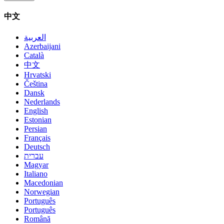
中文
العربية
Azerbaijani
Català
中文
Hrvatski
Čeština
Dansk
Nederlands
English
Estonian
Persian
Français
Deutsch
עברית
Magyar
Italiano
Macedonian
Norwegian
Português
Português
Română