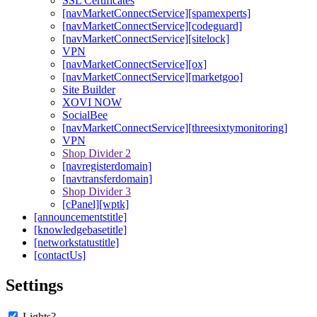
SSL Certificates
[navMarketConnectService][spamexperts]
[navMarketConnectService][codeguard]
[navMarketConnectService][sitelock]
VPN
[navMarketConnectService][ox]
[navMarketConnectService][marketgoo]
Site Builder
XOVI NOW
SocialBee
[navMarketConnectService][threesixtymonitoring]
VPN
Shop Divider 2
[navregisterdomain]
[navtransferdomain]
Shop Divider 3
[cPanel][wptk]
[announcementstitle]
[knowledgebasetitle]
[networkstatustitle]
[contactUs]
Settings
Lights?