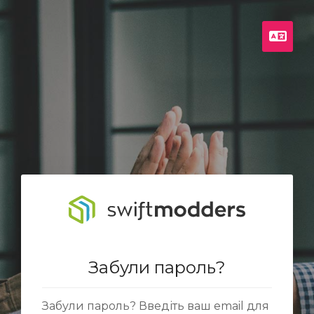
Укра
Забули пароль?
Забули пароль? Введіть ваш email для