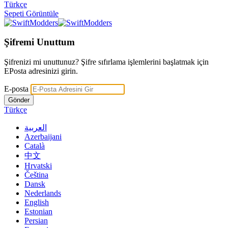
Türkçe
Sepeti Görüntüle
Şifremi Unuttum
Şifrenizi mi unuttunuz? Şifre sıfırlama işlemlerini başlatmak için
EPosta adresinizi girin.
E-posta
Gönder
Türkçe
العربية
Azerbaijani
Català
中文
Hrvatski
Čeština
Dansk
Nederlands
English
Estonian
Persian