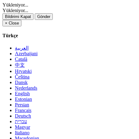
Yükleniyor...
Yükleniyor...
Bildirimi Kapat
Gönder
×
Close
Türkçe
العربية
Azerbaijani
Català
中文
Hrvatski
Čeština
Dansk
Nederlands
English
Estonian
Persian
Français
Deutsch
עברית
Magyar
Italiano
Macedonian