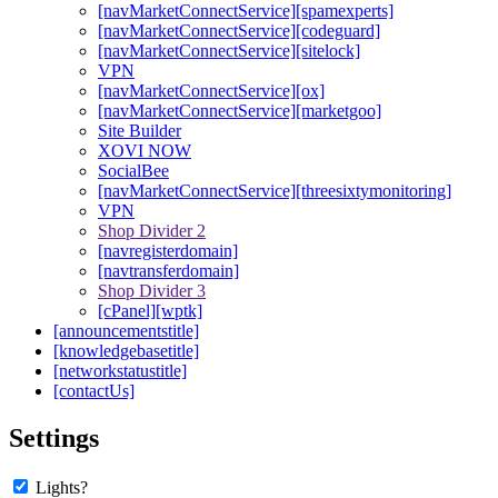
[navMarketConnectService][spamexperts]
[navMarketConnectService][codeguard]
[navMarketConnectService][sitelock]
VPN
[navMarketConnectService][ox]
[navMarketConnectService][marketgoo]
Site Builder
XOVI NOW
SocialBee
[navMarketConnectService][threesixtymonitoring]
VPN
Shop Divider 2
[navregisterdomain]
[navtransferdomain]
Shop Divider 3
[cPanel][wptk]
[announcementstitle]
[knowledgebasetitle]
[networkstatustitle]
[contactUs]
Settings
Lights?