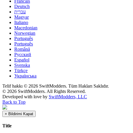
Français
Deutsch
עברית
Magyar
Italiano
Macedonian
Norwegian
Português
Português
Română
Русский
Español
Svenska
Türkçe
Українська
Telif hakkı © 2026 SwiftModders. Tüm Hakları Saklıdır.
© 2026 SwiftModders. All Rights Reserved.
Developed with
love
by
SwiftModders, LLC
Back to Top
×
Bildirimi Kapat
Title