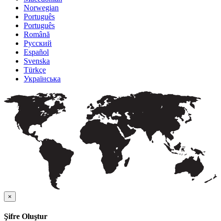
Norwegian
Português
Português
Română
Русский
Español
Svenska
Türkçe
Українська
×
Şifre Oluştur