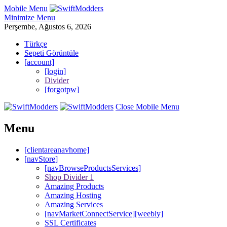
Mobile Menu
Minimize Menu
Perşembe, Ağustos 6, 2026
Türkçe
Sepeti Görüntüle
[account]
[login]
Divider
[forgotpw]
Close Mobile Menu
Menu
[clientareanavhome]
[navStore]
[navBrowseProductsServices]
Shop Divider 1
Amazing Products
Amazing Hosting
Amazing Services
[navMarketConnectService][weebly]
SSL Certificates