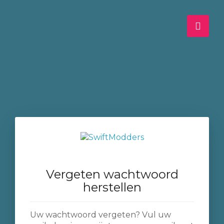
Nede
Vergeten wachtwoord
herstellen
Uw wachtwoord vergeten? Vul uw