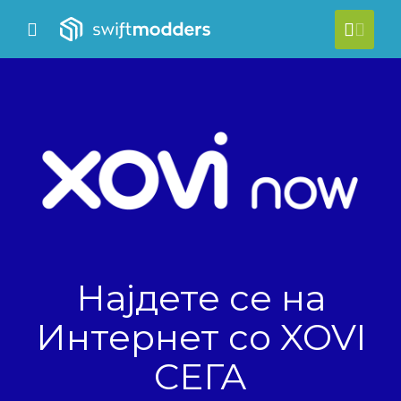
se Mobile Menu
Mobile Menu
[acc
Најдете се на
Интернет со
XOVI
СЕГА