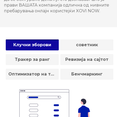
прави ВАШАТА компанија одлична од нивните
пребарувања онлајн користејќи XOVI NOW.
увачка кошничка
Клучни зборови
советник
Тракер за ранг
Ревизија на сајтот
Оптимизатор на текст
Бенчмаркинг