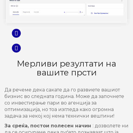
Претходна
Следна
Мерливи резултати на
вашите прсти
Да речеме дека сакате да го развиете вашиот
бизнис во следната година. Може да започнете
со инвестирање пари во агенција за
оптимизација, но тоа изгледа како огромна
задача за некој кој нема технички вештини!
За среќа, постои полесен начин
: дозволете ни
да се осигураме дека луѓето дознаваат што ја