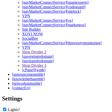
[navMarketConnectService][spamexperts]
[navMarketConnectService][codeguard]
[navMarketConnectService][sitelock]
VPN
[navMarketConnectService][ox]
[navMarketConnectService][marketgoo]
Site Builder
XOVI NOW
SocialBee
[navMarketConnectService][threesixtymonitoring]
VPN
Shop Divider 2
[navregisterdomain]
[navtransferdomain]
Shop Divider 3
[cPanel][wptk]
[announcementstitle]
[knowledgebasetitle]
[networkstatustitle]
[contactUs]
Settings
Lights?