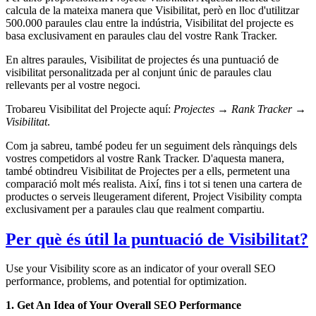
calcula de la mateixa manera que Visibilitat, però en lloc d'utilitzar
500.000 paraules clau entre la indústria, Visibilitat del projecte es
basa exclusivament en paraules clau del vostre Rank Tracker.
En altres paraules, Visibilitat de projectes és una puntuació de
visibilitat personalitzada per al conjunt únic de paraules clau
rellevants per al vostre negoci.
Trobareu Visibilitat del Projecte aquí:
Projectes → Rank Tracker →
Visibilitat
.
Com ja sabreu, també podeu fer un seguiment dels rànquings dels
vostres competidors al vostre Rank Tracker. D'aquesta manera,
també obtindreu Visibilitat de Projectes per a ells, permetent una
comparació molt més realista. Així, fins i tot si tenen una cartera de
productes o serveis lleugerament diferent, Project Visibility compta
exclusivament per a paraules clau que realment compartiu.
Per què és útil la puntuació de Visibilitat?
Use your Visibility score as an indicator of your overall SEO
performance, problems, and potential for optimization.
1. Get An Idea of Your Overall SEO Performance