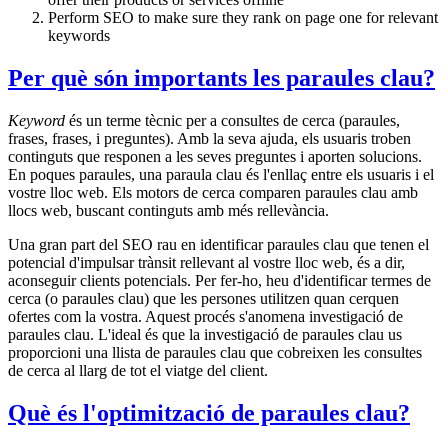
Perform SEO to make sure they rank on page one for relevant
keywords
Per què són importants les paraules clau?
Keyword
és un terme tècnic per a consultes de cerca (paraules,
frases, frases, i preguntes). Amb la seva ajuda, els usuaris troben
continguts que responen a les seves preguntes i aporten solucions.
En poques paraules, una paraula clau és l'enllaç entre els usuaris i el
vostre lloc web. Els motors de cerca comparen paraules clau amb
llocs web, buscant continguts amb més rellevància.
Una gran part del SEO rau en identificar paraules clau que tenen el
potencial d'impulsar trànsit rellevant al vostre lloc web, és a dir,
aconseguir clients potencials. Per fer-ho, heu d'identificar termes de
cerca (o paraules clau) que les persones utilitzen quan cerquen
ofertes com la vostra. Aquest procés s'anomena investigació de
paraules clau. L'ideal és que la investigació de paraules clau us
proporcioni una llista de paraules clau que cobreixen les consultes
de cerca al llarg de tot el viatge del client.
Què és l'optimització de paraules clau?