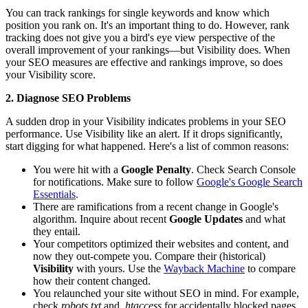
You can track rankings for single keywords and know which
position you rank on. It's an important thing to do. However, rank
tracking does not give you a bird's eye view perspective of the
overall improvement of your rankings—but Visibility does. When
your SEO measures are effective and rankings improve, so does
your Visibility score.
2. Diagnose SEO Problems
A sudden drop in your Visibility indicates problems in your SEO
performance. Use Visibility like an alert. If it drops significantly,
start digging for what happened. Here's a list of common reasons:
You were hit with a
Google Penalty
. Check Search Console
for notifications. Make sure to follow
Google's Google Search
Essentials
.
There are ramifications from a recent change in Google's
algorithm. Inquire about recent
Google Updates
and what
they entail.
Your competitors optimized their websites and content, and
now they out-compete you. Compare their (historical)
Visibility
with yours. Use the
Wayback Machine
to compare
how their content changed.
You relaunched your site without SEO in mind. For example,
check
robots.txt
and
.htaccess
for accidentally blocked pages,