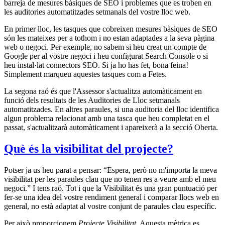
barreja de mesures bàsiques de SEO i problemes que es troben en
les auditories automatitzades setmanals del vostre lloc web.
En primer lloc, les tasques que cobreixen mesures bàsiques de SEO
són les mateixes per a tothom i no estan adaptades a la seva pàgina
web o negoci. Per exemple, no sabem si heu creat un compte de
Google per al vostre negoci i heu configurat Search Console o si
heu instal·lat connectors SEO. Si ja ho has fet, bona feina!
Simplement marqueu aquestes tasques com a Fetes.
La segona raó és que l'Assessor s'actualitza automàticament en
funció dels resultats de les Auditories de Lloc setmanals
automatitzades. En altres paraules, si una auditoria del lloc identifica
algun problema relacionat amb una tasca que heu completat en el
passat, s'actualitzarà automàticament i apareixerà a la secció Oberta.
Què és la visibilitat del projecte?
Potser ja us heu parat a pensar: “Espera, però no m'importa la meva
visibilitat per les paraules clau que no tenen res a veure amb el meu
negoci.” I tens raó. Tot i que la Visibilitat és una gran puntuació per
fer-se una idea del vostre rendiment general i comparar llocs web en
general, no està adaptat al vostre conjunt de paraules clau específic.
Per això proporcionem
Projecte Visibilitat
. Aquesta mètrica es