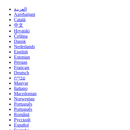
العربية
Azerbaijani
Català
中文
Hrvatski
Čeština
Dansk
Nederlands
English
Estonian
Persian
Français
Deutsch
עברית
Magyar
Italiano
Macedonian
Norwegian
Português
Português
Română
Русский
Español