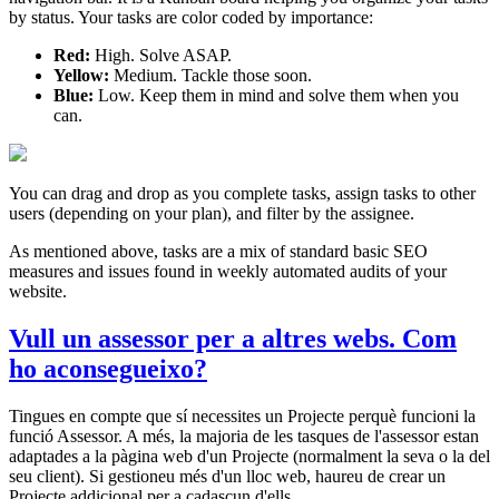
by status. Your tasks are color coded by importance:
Red:
High. Solve ASAP.
Yellow:
Medium. Tackle those soon.
Blue:
Low. Keep them in mind and solve them when you
can.
You can drag and drop as you complete tasks, assign tasks to other
users (depending on your plan), and filter by the assignee.
As mentioned above, tasks are a mix of standard basic SEO
measures and issues found in weekly automated audits of your
website.
Vull un assessor per a altres webs. Com
ho aconsegueixo?
Tingues en compte que sí necessites un Projecte
perquè funcioni la
funció Assessor. A més, la majoria de les tasques de l'assessor estan
adaptades a la pàgina web d'un Projecte (normalment la seva o la del
seu client). Si gestioneu més d'un lloc web, haureu de crear un
Projecte addicional per a cadascun d'ells.