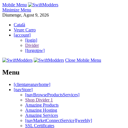
Mobile Menu
Minimize Menu
Diumenge, Agost 9, 2026
Català
Veure Carro
[account]
[login]
Divider
[forgotpw]
Close Mobile Menu
Menu
[clientareanavhome]
[navStore]
[navBrowseProductsServices]
Shop Divider 1
Amazing Products
Amazing Hosting
Amazing Services
[navMarketConnectService][weebly]
SSL Certificates