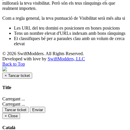
millorarà la teva visibilitat. Però són els teus rànquings els que
realment importen.
Com a regla general, la teva puntuació de Visibilitat serà més alta si
Les URL del teu domini es posicionen en bones posicions
Tens un nombre elevat d'URLs indexats amb bons rànquings
Et classifiques bé per a paraules clau amb un volum de cerca
elevat
© 2026 SwiftModders. All Rights Reserved.
Developed with
love
by
SwiftModders, LLC
Back to Top
×
Tancar ticket
Title
Carregant ...
Carregant ...
Tancar ticket
Enviar
×
Close
Català