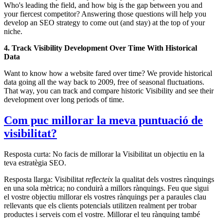
Who's leading the field, and how big is the gap between you and
your fiercest competitor? Answering those questions will help you
develop an SEO strategy to come out (and stay) at the top of your
niche.
4. Track Visibility Development Over Time With Historical
Data
Want to know how a website fared over time? We provide historical
data going all the way back to 2009, free of seasonal fluctuations.
That way, you can track and compare historic Visibility and see their
development over long periods of time.
Com puc millorar la meva puntuació de
visibilitat?
Resposta curta: No facis de millorar la Visibilitat un objectiu en la
teva estratègia SEO.
Resposta llarga: Visibilitat
reflecteix
la qualitat dels vostres rànquings
en una sola mètrica; no conduirà a millors rànquings. Feu que sigui
el vostre objectiu millorar els vostres rànquings per a paraules clau
rellevants que els clients potencials utilitzen realment per trobar
productes i serveis com el vostre. Millorar el teu rànquing també