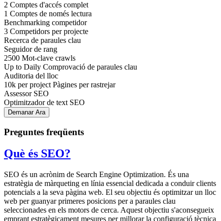
2
Comptes d'accés complet
1
Comptes de només lectura
Benchmarking competidor
3
Competidors per projecte
Recerca de paraules clau
Seguidor de rang
2500
Mot-clave crawls
Up to Daily
Comprovació de paraules clau
Auditoria del lloc
10k per project
Pàgines per rastrejar
Assessor SEO
Optimitzador de text SEO
Demanar Ara
Preguntes freqüents
Què és SEO?
SEO és un acrònim de Search Engine Optimization. És una
estratègia de màrqueting en línia essencial dedicada a conduir clients
potencials a la seva pàgina web. El seu objectiu és optimitzar un lloc
web per guanyar primeres posicions per a paraules clau
seleccionades en els motors de cerca. Aquest objectiu s'aconsegueix
emprant estratègicament mesures per millorar la configuració tècnica