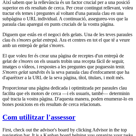
Així sabem que la rellevància és un factor crucial per a una posició
superior en els resultats de cerca. Per crear contingut rellevant, voleu
tractar els temes i preguntes al voltant d'una paraula clau en una
subpàgina o URL individual. A continuació, assegureu-vos que la
paraula clau aparegui en punts crucials de la vostra pàgina.
Diguem que estàs en el negoci dels gelats. Una de les teves paraules
clau és
s'mores gelat entrepà
. Ara et centres en tot el que té a veure
amb un entrepà de gelat
s'mores
.
El que voleu fer és crear una pàgina de receptes d'un entrepà de
gelat de
s'mores
on els usuaris trobin una recepta fàcil de seguir,
imatges o vídeos, i respostes a les preguntes que poguessin tenir.
S'mores gelat sandvitx
és la seva paraula clau d'enfocament que ha
d'aparèixer a la URL de la seva pàgina, títol, titulars, i molt més.
Proporcionar una pàgina dedicada i optimitzada per paraules clau
facilita que els motors de cerca —i els usuaris, també— determinin
què tracta la vostra pàgina. D'aquesta manera, poden enumerar-lo en
bones posicions en els resultats de cerca relacionats.
Com utilitzar l'assessor
First, check out the advisor's board by clicking Advisor in the top
navigation bar. It is a Kanban board helping you organize your tasks