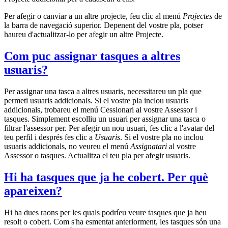
Per afegir o canviar a un altre projecte, feu clic al menú
Projectes
de
la barra de navegació superior. Depenent del vostre pla, potser
haureu d'actualitzar-lo per afegir un altre Projecte.
Com puc assignar tasques a altres
usuaris?
Per assignar una tasca a altres usuaris, necessitareu un pla que
permeti usuaris addicionals. Si el vostre pla inclou usuaris
addicionals, trobareu el menú Cessionari al vostre Assessor i
tasques. Simplement escolliu un usuari per assignar una tasca o
filtrar l'assessor per. Per afegir un nou usuari, fes clic a l'avatar del
teu perfil i després fes clic a
Usuaris
. Si el vostre pla no inclou
usuaris addicionals, no veureu el menú
Assignatari
al vostre
Assessor o tasques. Actualitza el teu pla per afegir usuaris.
Hi ha tasques que ja he cobert. Per què
apareixen?
Hi ha dues raons per les quals podríeu veure tasques que ja heu
resolt o cobert. Com s'ha esmentat anteriorment, les tasques són una