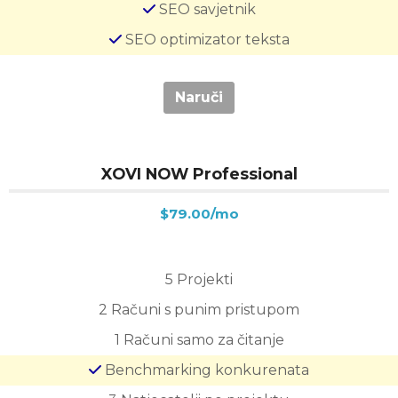
SEO savjetnik
SEO optimizator teksta
Naruči
XOVI NOW Professional
$79.00/mo
5
Projekti
2
Računi s punim pristupom
1
Računi samo za čitanje
Benchmarking konkurenata