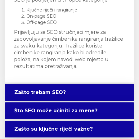
Ključne riječi i rangiranje
On-page SEO
Off-page SEO
Prijavljuju se SEO stručnjaci mjere za
zadovoljavanje čimbenika rangiranja tražilice
za svaku kategoriju. Tražilice koriste
čimbenike rangiranja kako bi odredile
položaj na kojem navodi web mjesto u
rezultatima pretraživanja.
Zašto trebam SEO?
Što SEO može učiniti za mene?
Zašto su ključne riječi važne?