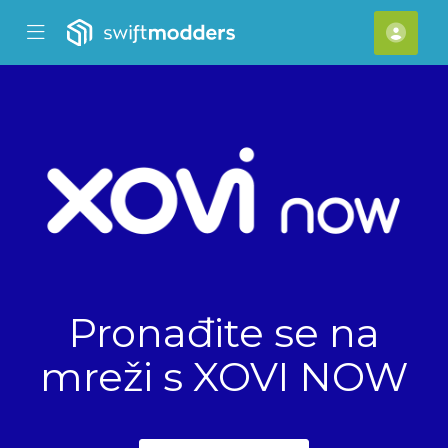
se Mobile Menu
Mobile Menu
[acc
Pronađite se na
mreži s
XOVI NOW