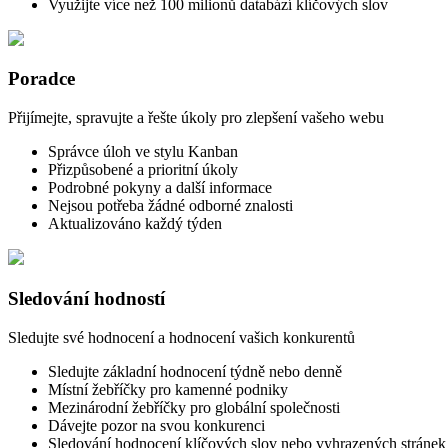
Využijte více než 100 milionů databází klíčových slov
Poradce
Přijímejte, spravujte a řešte úkoly pro zlepšení vašeho webu
Správce úloh ve stylu Kanban
Přizpůsobené a prioritní úkoly
Podrobné pokyny a další informace
Nejsou potřeba žádné odborné znalosti
Aktualizováno každý týden
Sledování hodností
Sledujte své hodnocení a hodnocení vašich konkurentů
Sledujte základní hodnocení týdně nebo denně
Místní žebříčky pro kamenné podniky
Mezinárodní žebříčky pro globální společnosti
Dávejte pozor na svou konkurenci
Sledování hodnocení klíčových slov nebo vyhrazených stránek