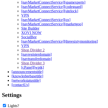
[navMarketConnectService][spamexperts]
[navMarketConnectService][codeguard]
[navMarketConnectService][sitelock]
VPN
[navMarketConnectService][ox]
[navMarketConnectService][marketgoo]
Site Builder
XOVI NOW
SocialBee
[navMarketConnectService][threesixtymonitoring]
VPN
Shop Divider 2
[navregisterdomain]
[navtransferdomain]
Shop Divider 3
[cPanel][wptk]
[announcementstitle]
[knowledgebasetitle]
[networkstatustitle]
[contactUs]
Settings
Lights?