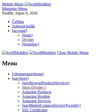
Mobile Menu
Minimize Menu
Neděle, Srpen 9, 2026
Čeština
Zobrazit košík
[account]
[login]
Divider
[forgotpw]
Close Mobile Menu
Menu
[clientareanavhome]
[navStore]
[navBrowseProductsServices]
Shop Divider 1
Amazing Products
Amazing Hosting
Amazing Services
[navMarketConnectService][weebly]
SSL Certificates