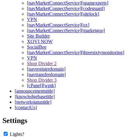
[navMarketConnectService][spamexperts]
[navMarketConnectService][codeguard]
[navMarketConnectService][sitelock]
VPN
[navMarketConnectService][ox]
[navMarketConnectService][marketgoo]
Site Builder
XOVI NOW
SocialBee
[navMarketConnectService][threesixtymonitoring]
VPN
Shop Divider 2
[navregisterdomain]
[navtransferdomain]
Shop Divider 3
[cPanel][wptk]
[announcementstitle]
[knowledgebasetitle]
[networkstatustitle]
[contactUs]
Settings
Lights?