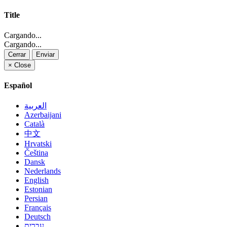
Title
Cargando...
Cargando...
Cerrar
Enviar
×
Close
Español
العربية
Azerbaijani
Català
中文
Hrvatski
Čeština
Dansk
Nederlands
English
Estonian
Persian
Français
Deutsch
עברית