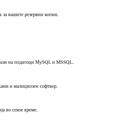
к за вашите резервни копии.
за бази на податоци MySQL и MSSQL.
акани и малициозен софтвер.
ја во секое време.