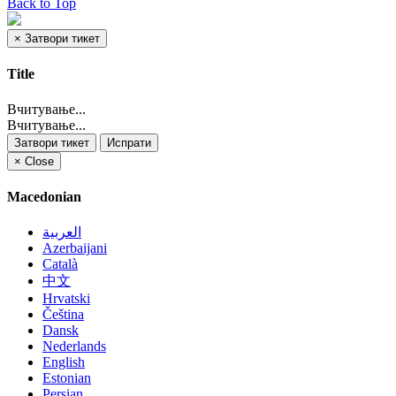
Back to Top
×
Затвори тикет
Title
Вчитување...
Вчитување...
Затвори тикет
Испрати
×
Close
Macedonian
العربية
Azerbaijani
Català
中文
Hrvatski
Čeština
Dansk
Nederlands
English
Estonian
Persian