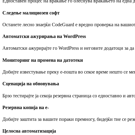
Едноставен процес на враќање го олеснува враќањето на една д
Следење малициозен софт
Останете лесно знаејќи CodeGuard е вредно проверка на вашиот 
Автоматски ажурирања на WordPress
Автоматски ажурирајте го WordPress и неговите додатоци за да
Мониторинг на промена на датотеки
Добијте известување преку е-пошта во секое време нешто се ме
Сценација на обновувања
Брзо тестирајте ја секоја резервна страница со едноставно и авт
Резервна копија на е-
Добијте заштита за вашите пораки премногу, бидејќи тие се рез
Целосна автоматизација