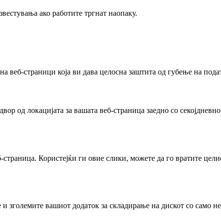
звестувања ако работите тргнат наопаку.
 на веб-страници која ви дава целосна заштита од губење на под
вор од локацијата за вашата веб-страница заедно со секојдневно 
траница. Користејќи ги овие слики, можете да го вратите целиот
 и зголемите вашиот додаток за складирање на дискот со само н