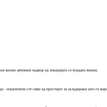
вни копии зачувани надвор од локацијата со вграден вишок.
ци - ограничени сте само од просторот за складирање што го кор