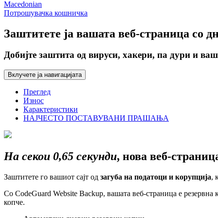
Macedonian
Потрошувачка кошничка
Заштитете ја
вашата веб-страница
со д
Добијте заштита од вируси, хакери, па дури и ва
Вклучете ја навигацијата
Преглед
Износ
Карактеристики
НАЈЧЕСТО ПОСТАВУВАНИ ПРАШАЊА
На секои 0,65 секунди
, нова веб-страниц
Заштитете го вашиот сајт од
загуба на податоци и корупција
, 
Со CodeGuard Website Backup, вашата веб-страница е резервна к
копче.