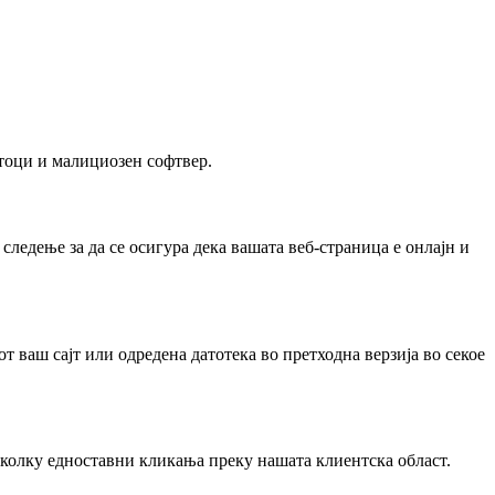
атоци и малициозен софтвер.
следење за да се осигура дека вашата веб-страница е онлајн и
 ваш сајт или одредена датотека во претходна верзија во секое
еколку едноставни кликања преку нашата клиентска област.