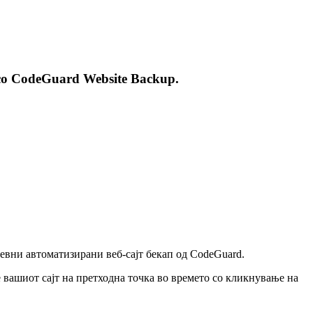
со CodeGuard Website Backup.
евни автоматизирани веб-сајт бекап од CodeGuard.
е вашиот сајт на претходна точка во времето со кликнување на