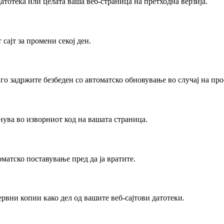
атотека или целата ваша веб-страница на претходна верзија.
сајт за промени секој ден.
 го задржите безбеден со автоматско обновување во случај на пр
нува во изворниот код на вашата страница.
оматско поставување пред да ја вратите.
ервни копии како дел од вашите веб-сајтови датотеки.