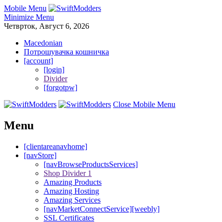
Mobile Menu
Minimize Menu
Четврток, Август 6, 2026
Macedonian
Потрошувачка кошничка
[account]
[login]
Divider
[forgotpw]
Close Mobile Menu
Menu
[clientareanavhome]
[navStore]
[navBrowseProductsServices]
Shop Divider 1
Amazing Products
Amazing Hosting
Amazing Services
[navMarketConnectService][weebly]
SSL Certificates