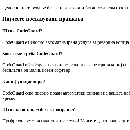
Целосно поставување без раце и тековни бекап со автоматски и
Најчесто поставувани прашања
Што е CodeGuard?
CodeGuard е целосно автоматизирана услуга за резервна копија
Зошто ми треба CodeGuard?
CodeGuard обезбедува независно решение за резервна копија над
бесплатна од малициозен софтвер.
Како функционира?
CodeGuard секојдневно прави автоматски снимки на вашата веб-с
време.
Што ако останам без складирање?
Префрлувањето на плановите е лесно! Можете да го надградите