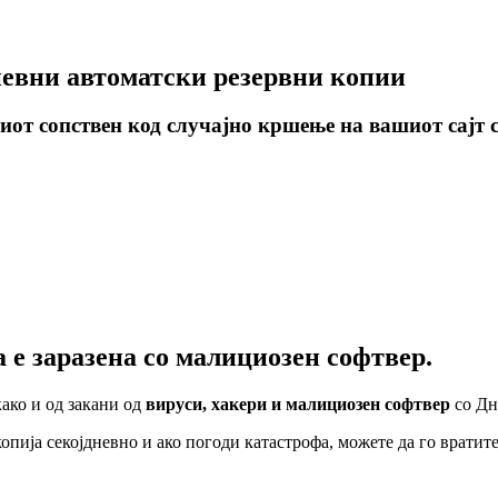
невни автоматски резервни копии
шиот сопствен код случајно кршење на вашиот сајт 
а е заразена со малициозен софтвер.
како и од закани од
вируси, хакери и малициозен софтвер
со Дн
опија секојдневно и ако погоди катастрофа, можете да го вратит