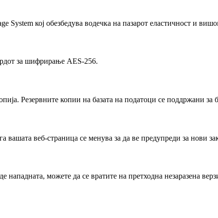
age System кој обезбедува водечка на пазарот еластичност и вишо
ардот за шифрирање AES-256.
 копија. Резервните копии на базата на податоци се поддржани 
га вашата веб-страница се менува за да ве предупреди за нови з
 нападната, можете да се вратите на претходна незаразена верзи