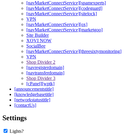
[navMarketConnectService][spamexperts]
[navMarketConnectService][codeguard]
[navMarketConnectService][sitelock]
VPN
[navMarketConnectService][ox]
[navMarketConnectService][marketgoo]
Site Builder
XOVI NOW
SocialBee
[navMarketConnectService][threesixtymonitoring]
VPN
Shop Divider 2
[navregisterdomain]
[navtransferdomain]
Shop Divider 3
[cPanel][wptk]
[announcementstitle]
[knowledgebasetitle]
[networkstatustitle]
[contactUs]
Settings
Lights?