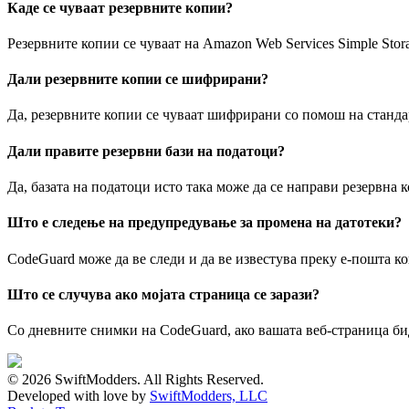
Каде се чуваат резервните копии?
Резервните копии се чуваат на Amazon Web Services Simple Stor
Дали резервните копии се шифрирани?
Да, резервните копии се чуваат шифрирани со помош на станд
Дали правите резервни бази на податоци?
Да, базата на податоци исто така може да се направи резервна
Што е следење на предупредување за промена на датотеки?
CodeGuard може да ве следи и да ве известува преку е-пошта ко
Што се случува ако мојата страница се зарази?
Со дневните снимки на CodeGuard, ако вашата веб-страница биде
© 2026 SwiftModders. All Rights Reserved.
Developed with
love
by
SwiftModders, LLC