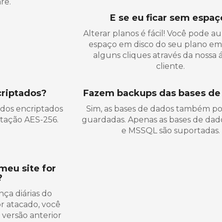
re.
E se eu ficar sem espaç
Alterar planos é fácil! Você pode 
espaço em disco do seu plano e
alguns cliques através da nossa 
cliente.
criptados?
Fazem backups das bases de
ados encriptados
Sim, as bases de dados também p
tação AES-256.
guardadas. Apenas as bases de da
e MSSQL são suportadas.
meu site for
?
ça diárias do
or atacado, você
versão anterior