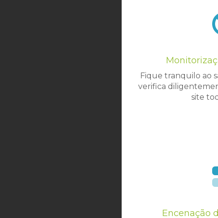
Monitoriza
Fique tranquilo ao
verifica diligentem
site to
Encenação d