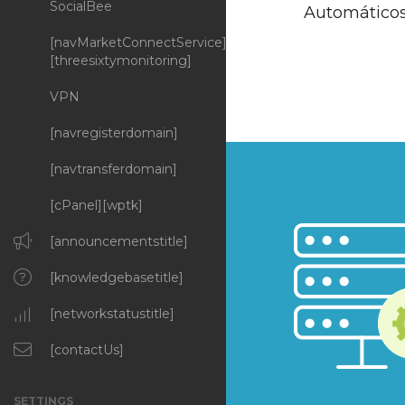
SocialBee
Automático
[navMarketConnectService]
[threesixtymonitoring]
VPN
[navregisterdomain]
[navtransferdomain]
[cPanel][wptk]
[announcementstitle]
[knowledgebasetitle]
[networkstatustitle]
[contactUs]
SETTINGS