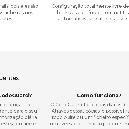
ls, pois eles são
Configuração totalmente livre d
 ficheiros nos
backups contínuos com notific
sites.
automáticas caso algo esteja er
uentes
 CodeGuard?
Como funciona?
a solução de
O CodeGuard faz cópias diárias do 
ente para o seu
Através dessas cópias, é possível r
torização diária
todo o site ou um ficheiro específ
 esteja on-line e
uma versão anterior a qualquer 