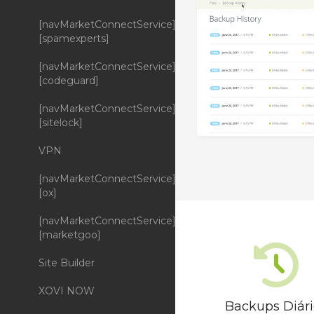
[navMarketConnectService]
[spamexperts]
[navMarketConnectService]
[codeguard]
[navMarketConnectService]
[sitelock]
VPN
[navMarketConnectService]
[ox]
[navMarketConnectService]
[marketgoo]
Site Builder
XOVI NOW
Backups Diári