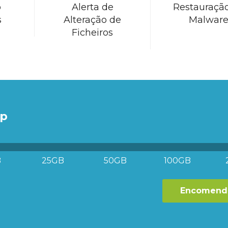
o
Alerta de
Restauraçã
s
Alteração de
Malwar
Ficheiros
up
B
25GB
50GB
100GB
Encomenda