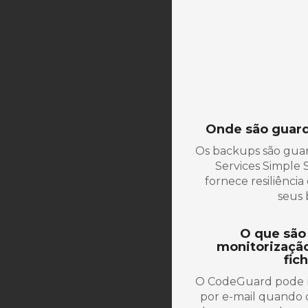
Onde são guar
Os backups são gu
Services Simple 
fornece resiliênci
seus 
O que são 
monitorização
fic
O CodeGuard pode mo
por e-mail quando o