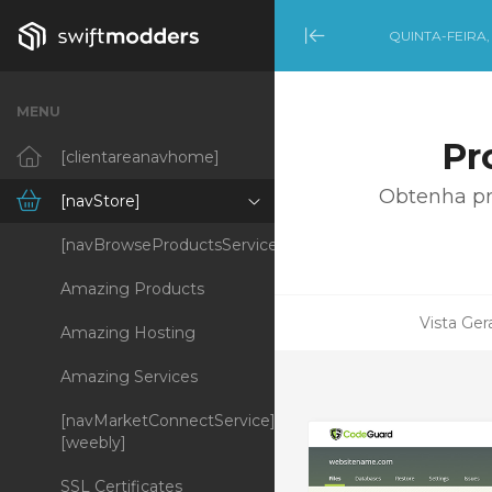
QUINTA-FEIRA,
Minimize Menu
MENU
Pr
[clientareanavhome]
Obtenha pr
[navStore]
[navBrowseProductsServices]
Amazing Products
Vista Ger
Amazing Hosting
Amazing Services
[navMarketConnectService]
[weebly]
SSL Certificates