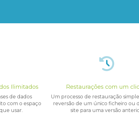
dos Ilimitados
Restaurações com um cli
ases de dados
Um processo de restauração simples 
trito com o espaço
reversão de um único ficheiro ou 
ue usar.
site para uma versão anterio