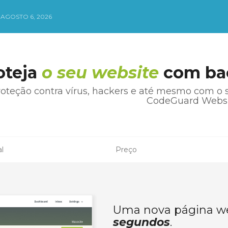
 AGOSTO 6, 2026
oteja
o seu website
com bac
oteção contra vírus, hackers e até mesmo com o s
CodeGuard Websi
al
Preço
Uma nova página w
segundos
.