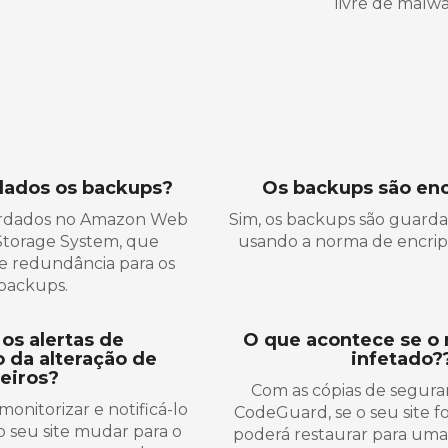
livre de malwa
dados os backups?
Os backups são en
ardados no Amazon Web
Sim, os backups são guard
Storage System, que
usando a norma de encrip
a e redundância para os
backups.
os alertas de
O que acontece se o 
 da alteração de
infetado?
heiros?
Com as cópias de seguran
nitorizar e notificá-lo
CodeGuard, se o seu site f
 seu site mudar para o
poderá restaurar para uma 