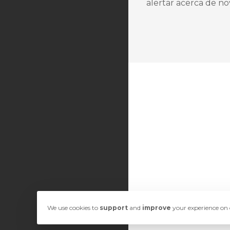
alertar acerca de n
We use cookies to
support
and
improve
your experience on o
© 2026 SwiftModders. All Rig