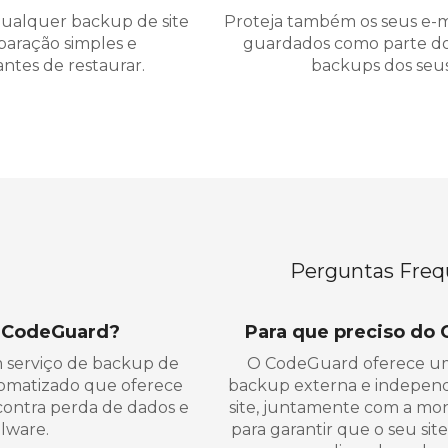
ualquer backup de site
Proteja também os seus e-mai
aração simples e
guardados como parte dos
ntes de restaurar.
backups dos seus 
Perguntas Freq
o CodeGuard?
Para que preciso do
serviço de backup de
O CodeGuard oferece um
tomatizado que oferece
backup externa e independ
ontra perda de dados e
site, juntamente com a moni
lware.
para garantir que o seu site