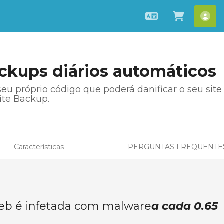
Português
Ver Carr
[ac
kups diários automáticos
eu próprio código que poderá danificar o seu sit
te Backup.
Características
PERGUNTAS FREQUENTE
eb é infetada com malware
a cada 0.65