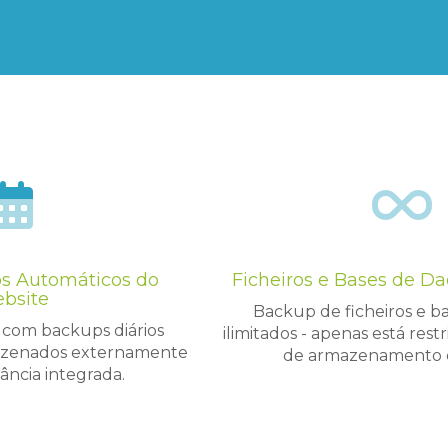
os Automáticos do
Ficheiros e Bases de Da
bsite
Backup de ficheiros e b
e com backups diários
ilimitados - apenas está res
azenados externamente
de armazenamento q
ncia integrada.