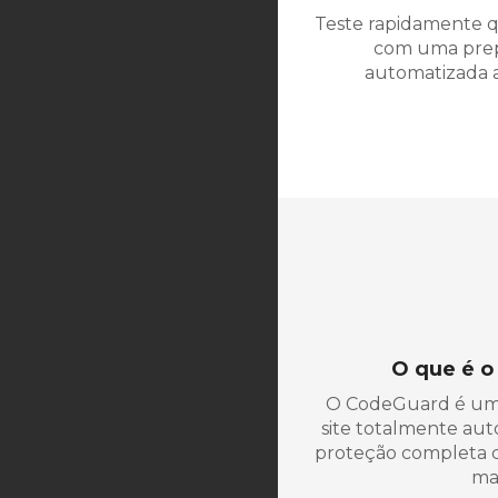
Teste rapidamente q
com uma prep
automatizada a
O que é 
O CodeGuard é um 
site totalmente au
proteção completa c
ma