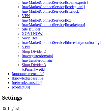
[navMarketConnectService][spamexperts]
[navMarketConnectService][codeguard]
[navMarketConnectService][sitelock]
VPN
[navMarketConnectService][ox]
[navMarketConnectService][marketgoo]
Site Builder
XOVI NOW
SocialBee
[navMarketConnectService][threesixtymonitoring]
VPN
Shop Divider 2
[navregisterdomain]
[navtransferdomain]
Shop Divider 3
[cPanel][wptk]
[announcementstitle]
[knowledgebasetitle]
[networkstatustitle]
[contactUs]
Settings
Lights?