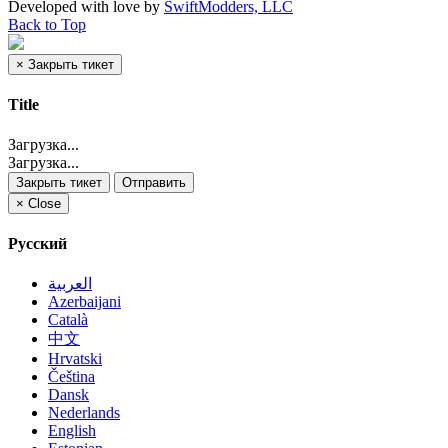
Developed with
love
by
SwiftModders, LLC
Back to Top
×
Закрыть тикет
Title
Загрузка...
Загрузка...
Закрыть тикет
Отправить
×
Close
Русский
العربية
Azerbaijani
Català
中文
Hrvatski
Čeština
Dansk
Nederlands
English