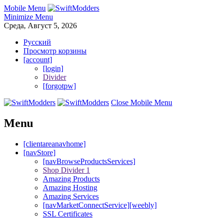
Mobile Menu
Minimize Menu
Среда, Август 5, 2026
Русский
Просмотр корзины
[account]
[login]
Divider
[forgotpw]
Close Mobile Menu
Menu
[clientareanavhome]
[navStore]
[navBrowseProductsServices]
Shop Divider 1
Amazing Products
Amazing Hosting
Amazing Services
[navMarketConnectService][weebly]
SSL Certificates