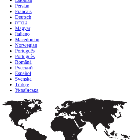
Estonian
Persian
Français
Deutsch
עברית
Magyar
Italiano
Macedonian
Norwegian
Português
Português
Română
Русский
Español
Svenska
Türkçe
Українська