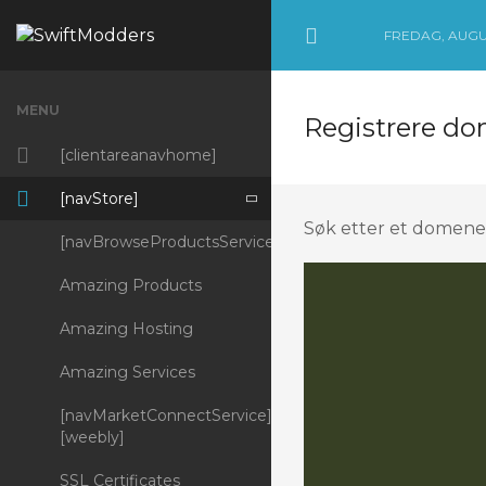
FREDAG, AUGUS
Minimize Menu
MENU
Registrere d
[clientareanavhome]
[navStore]
Søk etter et domene
[navBrowseProductsServices]
Amazing Products
Amazing Hosting
Amazing Services
[navMarketConnectService]
[weebly]
SSL Certificates