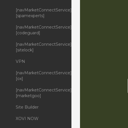
[navMarketConnectService]
[spamexperts]
[navMarketConnectService]
[codeguard]
[navMarketConnectService]
[sitelock]
VPN
[navMarketConnectService]
[ox]
[navMarketConnectService]
[marketgoo]
Site Builder
XOVI NOW