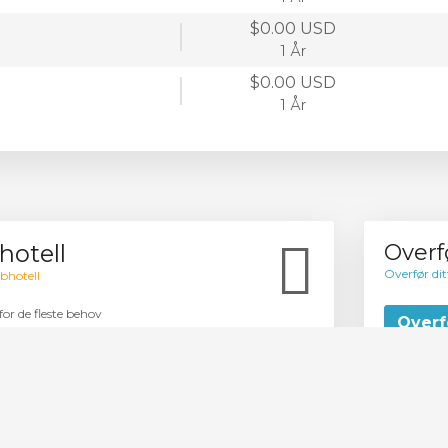
$0.00 USD
1 År
$0.00 USD
1 År
hotell
Overf
Overfør dit
ebhotell
or de fleste behov
Overf
kkene nå
* Utelukke
ur website. By using this website you agree to our cookie policy.