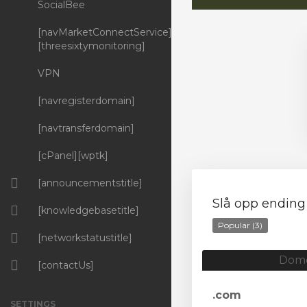
SocialBee
[navMarketConnectService]
[threesixtymonitoring]
VPN
[navregisterdomain]
[navtransferdomain]
[cPanel][wptk]
[announcementstitle]
Slå opp ending 
[knowledgebasetitle]
Popular (3)
[networkstatustitle]
Dom
[contactUs]
.com
SETTINGS