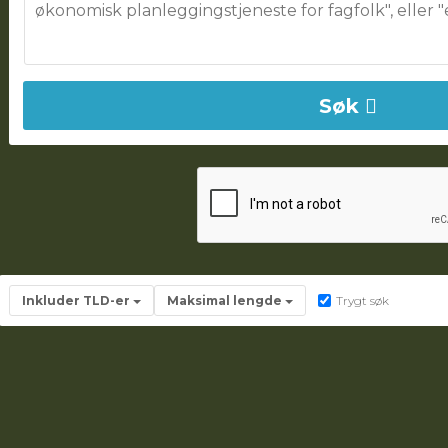
Søk
Inkluder TLD-er
Maksimal lengde
Trygt søk