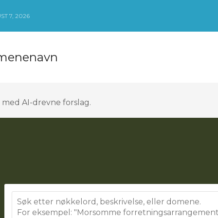
T 7, 2026
omenenavn
 med AI-drevne forslag.