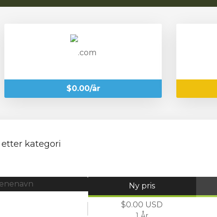
$0.00/år
etter kategori
enenavn
Ny pris
$0.00 USD
1 År