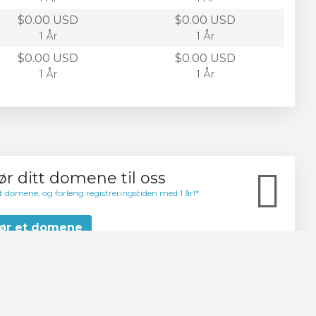
$0.00 USD
$0.00 USD
1 År
1 År
$0.00 USD
$0.00 USD
1 År
1 År
ør ditt domene til oss
t domene, og forleng registreringstiden med 1 år!*
ør et domene
r noen TLDer og nylige fornyede domener
Accept
Learn More