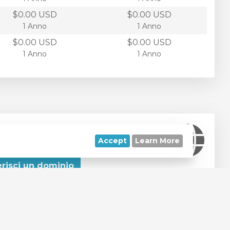
$0.00 USD
$0.00 USD
1 Anno
1 Anno
$0.00 USD
$0.00 USD
1 Anno
1 Anno
risci il tuo dominio da noi
Accept
Learn More
 ora ed estendi il tuo dominio per un anno!*
erisci un dominio
lcune estensioni e domini recentemente rinnovati