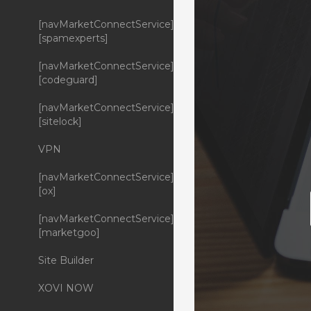
[navMarketConnectService]
[spamexperts]
[navMarketConnectService]
[codeguard]
[navMarketConnectService]
[sitelock]
VPN
[navMarketConnectService]
[ox]
[navMarketConnectService]
[marketgoo]
Site Builder
XOVI NOW