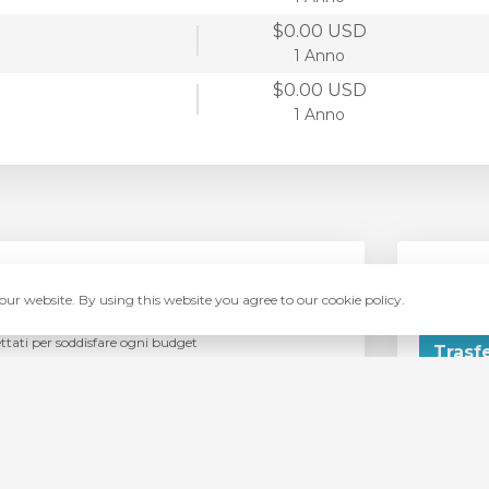
$0.00 USD
1 Anno
$0.00 USD
1 Anno
sting
Trasfe
Trasferisci
ur website. By using this website you agree to our cookie policy.
a di pacchetti di hosting
tati per soddisfare ogni budget
Trasf
ti
* Escluse a