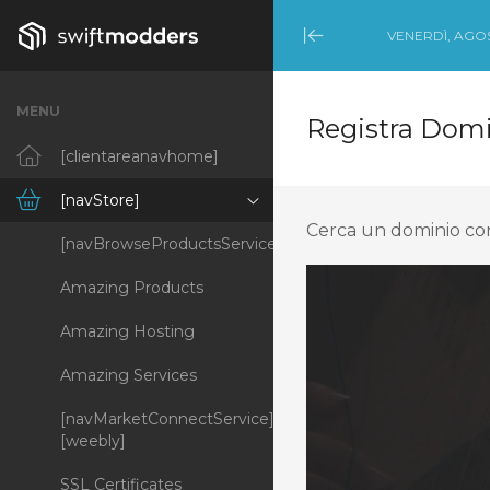
VENERDÌ, AGOS
Minimize Menu
MENU
Registra Dom
[clientareanavhome]
[navStore]
Cerca un dominio con 
[navBrowseProductsServices]
Amazing Products
Amazing Hosting
Amazing Services
[navMarketConnectService]
[weebly]
SSL Certificates