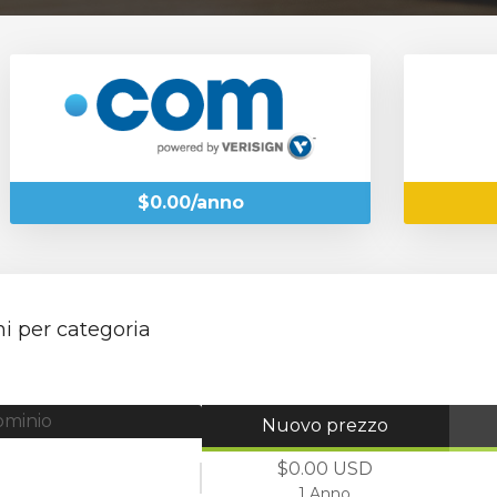
$0.00/anno
i per categoria
ominio
Nuovo prezzo
$0.00 USD
1 Anno