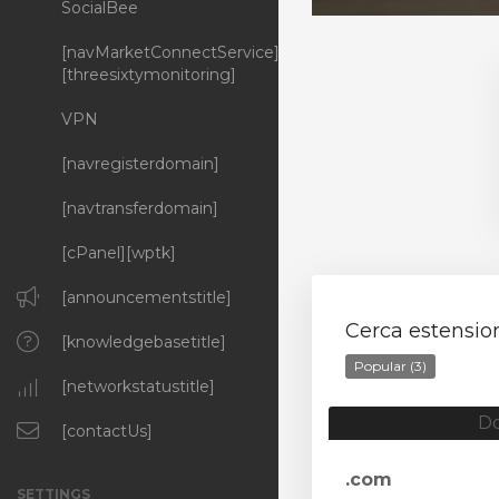
SocialBee
[navMarketConnectService]
[threesixtymonitoring]
VPN
[navregisterdomain]
[navtransferdomain]
[cPanel][wptk]
[announcementstitle]
Cerca estension
[knowledgebasetitle]
Popular (3)
[networkstatustitle]
D
[contactUs]
.com
SETTINGS