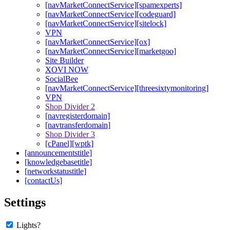
[navMarketConnectService][spamexperts]
[navMarketConnectService][codeguard]
[navMarketConnectService][sitelock]
VPN
[navMarketConnectService][ox]
[navMarketConnectService][marketgoo]
Site Builder
XOVI NOW
SocialBee
[navMarketConnectService][threesixtymonitoring]
VPN
Shop Divider 2
[navregisterdomain]
[navtransferdomain]
Shop Divider 3
[cPanel][wptk]
[announcementstitle]
[knowledgebasetitle]
[networkstatustitle]
[contactUs]
Settings
Lights?