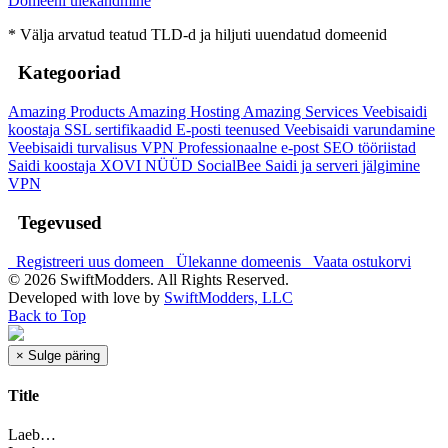
Domeeni ülekandmine
* Välja arvatud teatud TLD-d ja hiljuti uuendatud domeenid
Kategooriad
Amazing Products
Amazing Hosting
Amazing Services
Veebisaidi
koostaja
SSL sertifikaadid
E-posti teenused
Veebisaidi varundamine
Veebisaidi turvalisus
VPN
Professionaalne e-post
SEO tööriistad
Saidi koostaja
XOVI NÜÜD
SocialBee
Saidi ja serveri jälgimine
VPN
Tegevused
Registreeri uus domeen
Ülekanne domeenis
Vaata ostukorvi
© 2026 SwiftModders. All Rights Reserved.
Developed with
love
by
SwiftModders, LLC
Back to Top
×
Sulge päring
Title
Laeb…