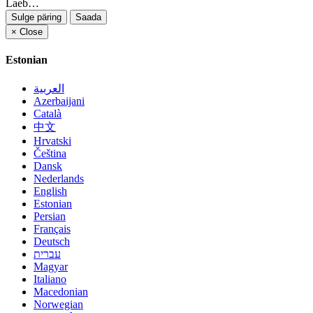
Laeb…
Sulge päring
Saada
×
Close
Estonian
العربية
Azerbaijani
Català
中文
Hrvatski
Čeština
Dansk
Nederlands
English
Estonian
Persian
Français
Deutsch
עברית
Magyar
Italiano
Macedonian
Norwegian