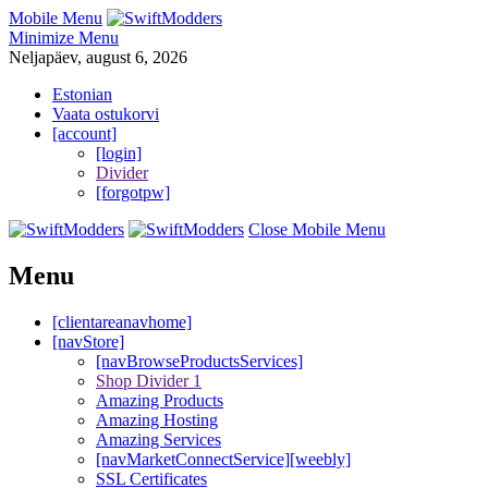
Mobile Menu
Minimize Menu
Neljapäev, august 6, 2026
Estonian
Vaata ostukorvi
[account]
[login]
Divider
[forgotpw]
Close Mobile Menu
Menu
[clientareanavhome]
[navStore]
[navBrowseProductsServices]
Shop Divider 1
Amazing Products
Amazing Hosting
Amazing Services
[navMarketConnectService][weebly]
SSL Certificates