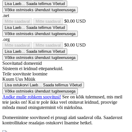
Lisa
Laeb…
Saada tellimus
Võetud
Võtke ostmiseks ühendust tugiteenusega
.net
$0.00 USD
Mitte saadaval
Mitte saadaval
Lisa
Laeb…
Saada tellimus
Võetud
Võtke ostmiseks ühendust tugiteenusega
.org
$0.00 USD
Mitte saadaval
Mitte saadaval
Lisa
Laeb…
Saada tellimus
Võetud
Võtke ostmiseks ühendust tugiteenusega
Soovitatud domeenid
Süsteem ei leidnud ettepanekuid.
Teile soovituste loomine
Kuum
Uus
Müük
Lisa ostukorvi
Laeb…
Saada tellimus
Võetud
Võtke ostmiseks ühendust tugiteenusega
Andke mulle rohkem soovitusi!
See on kõik tulemused, mis meil
teie jaoks on! Kui te pole ikka veel otsitavat leidnud, proovige
mõnda muud otsinguterminit või märksõna.
Domeeninime soovitused ei pruugi alati saadaval olla. Saadavust
kontrollitakse reaalajas ostukorvi lisamise hetkel.