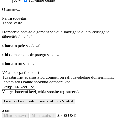
Turvaline otsing
Otsimine...
Parim soovitus
Täpne vaste
Domeenid peavad algama tähe või numbriga
ja olla pikkusega
ja
tähemärkide vahel
:domain
pole saadaval
:tld
domeenid pole praegu saadaval.
:domain
on saadaval.
Võta meiega ühendust
Tuvastasime, et sisestatud domeen on rahvusvaheline domeeninimi.
Jätkamiseks valige soovitud domeeni keel.
Valige domeeni keel, mida soovite registreerida.
Lisa ostukorvi
Laeb…
Saada tellimus
Võetud
.com
$0.00 USD
Mitte saadaval
Mitte saadaval