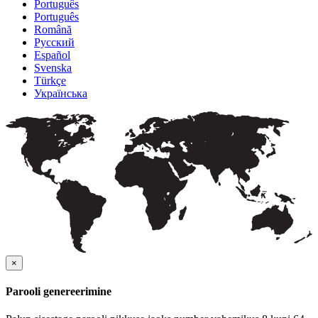
Português
Português
Română
Русский
Español
Svenska
Türkçe
Українська
×
Parooli genereerimine