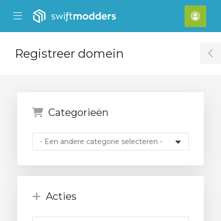
se Mobile Menu
Mobile Menu
[acc
Registreer domein
T
Categorieën
Acties