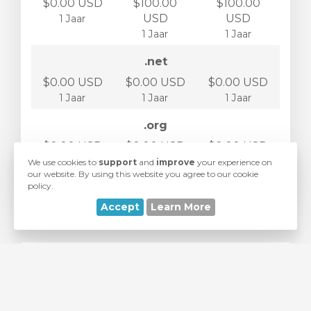
$0.00 USD
$100.00
$100.00
USD
USD
1 Jaar
1 Jaar
1 Jaar
.net
$0.00 USD
$0.00 USD
$0.00 USD
1 Jaar
1 Jaar
1 Jaar
.org
$0.00 USD
$0.00 USD
$0.00 USD
1 Jaar
1 Jaar
1 Jaar
We use cookies to
support
and
improve
your experience on
our website. By using this website you agree to our cookie
policy.
Accept
Learn More
Voeg webhosting toe
Kies uit een reeks van webhostingpakketten
We hebben pakketten die passen bij elk budget!