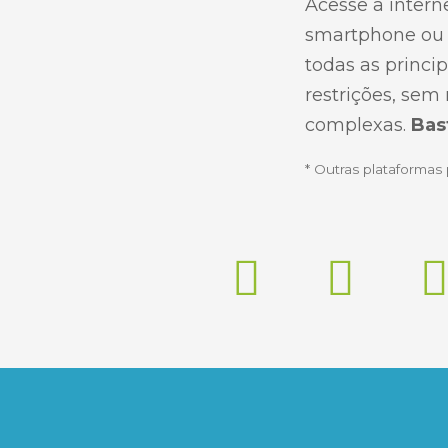
Acesse a intern
smartphone ou 
todas as princi
restrições, se
complexas.
Bas
* Outras plataforma