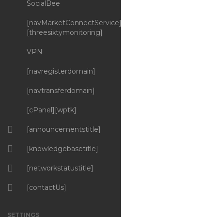
SocialBee
[navMarketConnectService]
[threesixtymonitoring]
VPN
[navregisterdomain]
[navtransferdomain]
[cPanel][wptk]
[announcementstitle]
[knowledgebasetitle]
[networkstatustitle]
[contactUs]
SETTINGS