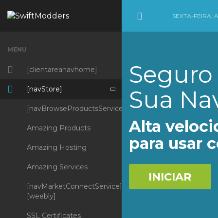
SEXTA-FEIRA, 
Minimize Menu
MENU
Seguro 
[clientareanavhome]
[navStore]
Sua Na
[navBrowseProductsServices]
Alta veloci
Amazing Products
para usar 
Amazing Hosting
Amazing Services
INICIAR
[navMarketConnectService]
[weebly]
SSL Certificates