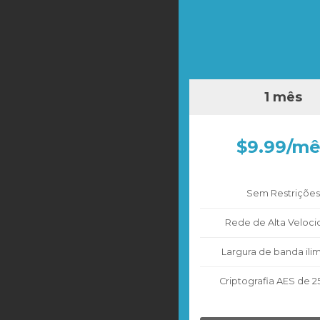
1 mês
$9.99/mê
Sem Restrições
Rede de Alta Veloc
Largura de banda ili
Criptografia AES de 25