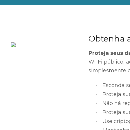
Obtenha ac
Proteja seus d
Wi-Fi público, 
simplesmente qu
Esconda s
Proteja su
Não há reg
Proteja su
Use criptog