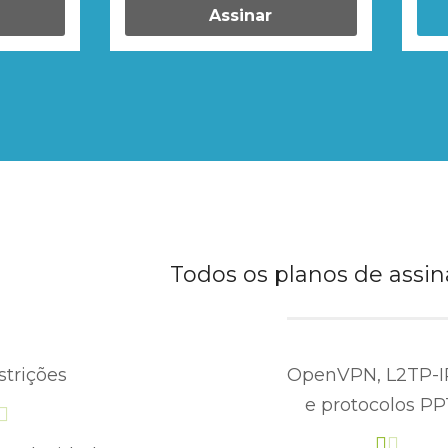
Assinar
Todos os planos de assin
trições
OpenVPN, L2TP-I
e protocolos P