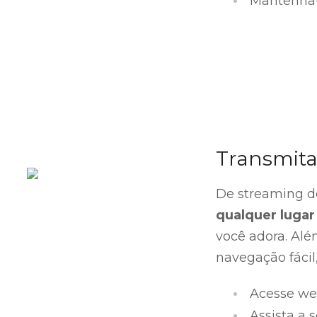
Mantenha-
Transmita
De streaming de
qualquer lugar
você adora. Alé
navegação fácil
Acesse we
Assista a 