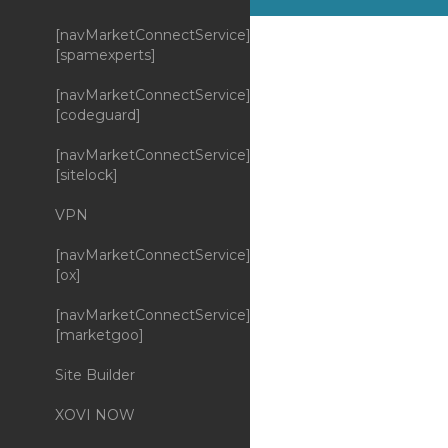
[navMarketConnectService]
[spamexperts]
[navMarketConnectService]
[codeguard]
[navMarketConnectService]
[sitelock]
VPN
[navMarketConnectService]
[ox]
[navMarketConnectService]
[marketgoo]
Site Builder
XOVI NOW