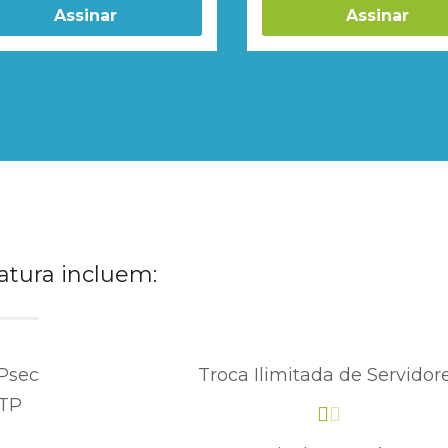
Assinar
Assinar
atura incluem:
Psec
Troca Ilimitada de Servidor
PTP