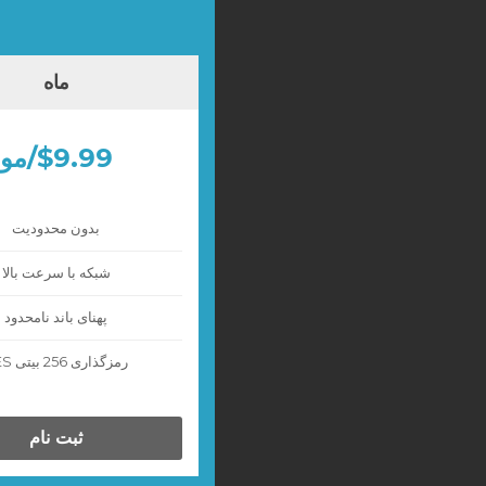
ماه
$9.99/مو
بدون محدودیت
شبکه با سرعت بالا
پهنای باند نامحدود
رمزگذاری 256 بیتی AES
ثبت نام