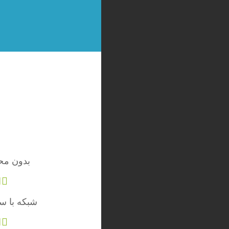
بدون مح
شبکه با س