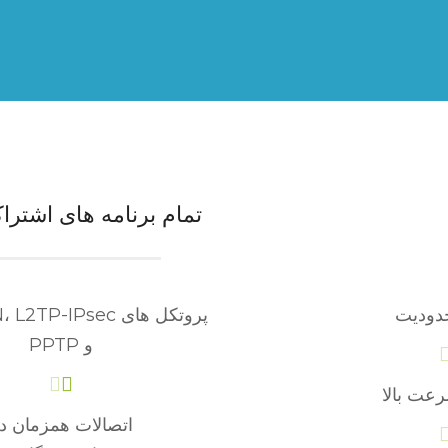
تمام برنامه های اشترا
دودیت
پروتکل های OpenVPN، L2TP-IPsec
و PPTP
رعت بالا
اتصالات همزمان د