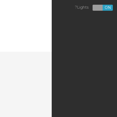
Lights?
OFF
ON