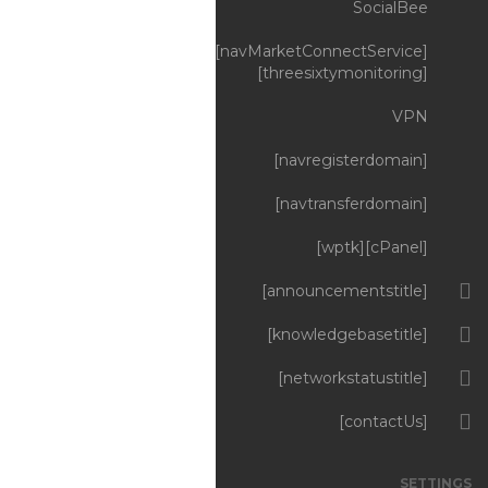
SocialBee
[navMarketConnectService]
[threesixtymonitoring]
VPN
[navregisterdomain]
[navtransferdomain]
[cPanel][wptk]
[announcementstitle]
[knowledgebasetitle]
[networkstatustitle]
[contactUs]
SETTINGS