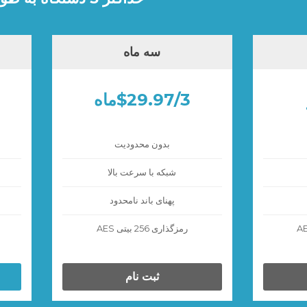
سه ماه
$29.97/3ماه
بدون محدودیت
شبکه با سرعت بالا
پهنای باند نامحدود
رمزگذاری 256 بیتی AES
ثبت نام