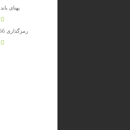
پهنای باند
رمزگذاری 256 بیتی AES