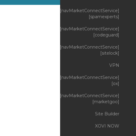
[navMarketConnectService]
[spamexperts]
[navMarketConnectService]
[codeguard]
[navMarketConnectService]
[sitelock]
VPN
[navMarketConnectService]
[ox]
[navMarketConnectService]
[marketgoo]
Site Builder
XOVI NOW