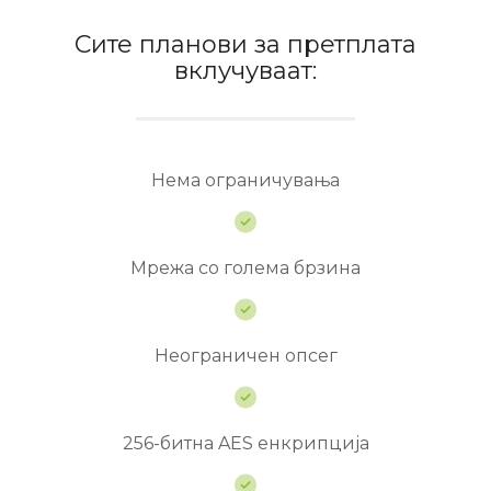
Сите планови за претплата
вклучуваат:
Нема ограничувања
Мрежа со голема брзина
Неограничен опсег
256-битна AES енкрипција