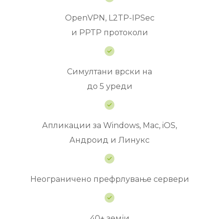
OpenVPN, L2TP-IPSec
и PPTP протоколи
Симултани врски на
до 5 уреди
Апликации за Windows, Mac, iOS,
Андроид и Линукс
Неограничено префрлување сервери
40+ земји