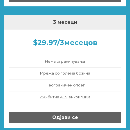
3 месеци
$29.97/3месецов
Нема ограничувања
Мрежа со голема брзина
Неограничен опсег
256-битна AES енкрипција
Одјави се