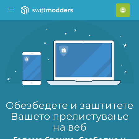
se Mobile Menu
Mobile Menu
[acc
Обезбедете и заштитете
Вашето прелистување
на веб