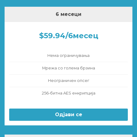
6 месеци
$59.94/6месец
Нема ограничувања
Мрежа со голема брзина
Неограничен опсег
256-битна AES енкрипција
Одјави се