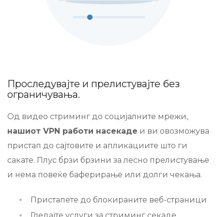
Проследувајте и прелистувајте без
ограничувања.
Од видео стриминг до социјалните мрежи,
нашиот VPN работи насекаде
и ви овозможува
пристап до сајтовите и апликациите што ги
сакате. Плус брзи брзини за лесно прелистување
и нема повеќе баферирање или долги чекања.
Пристапете до блокираните веб-страници
Гледајте услуги за стриминг секаде