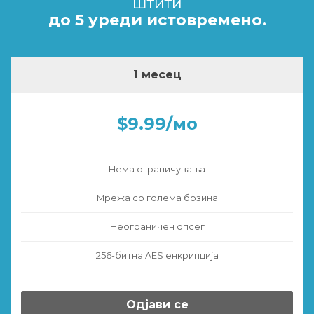
штити
до 5 уреди истовремено.
1 месец
$9.99/мо
Нема ограничувања
Мрежа со голема брзина
Неограничен опсег
256-битна AES енкрипција
Одјави се