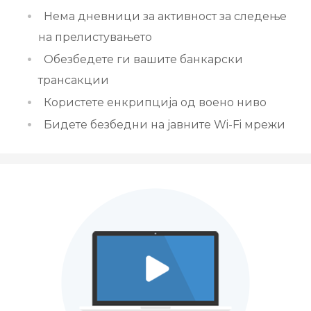
Нема дневници за активност за следење
на прелистувањето
увачка кошничка
Обезбедете ги вашите банкарски
трансакции
Користете енкрипција од воено ниво
Бидете безбедни на јавните Wi-Fi мрежи