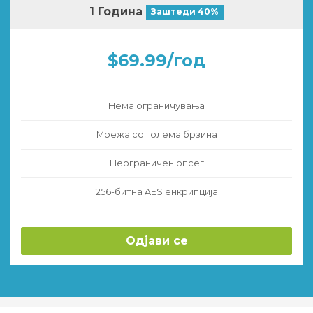
1 Година
Заштеди 40%
$69.99/год
Нема ограничувања
Мрежа со голема брзина
Неограничен опсег
256-битна AES енкрипција
Одјави се