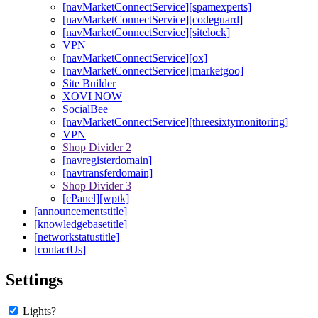
[navMarketConnectService][spamexperts]
[navMarketConnectService][codeguard]
[navMarketConnectService][sitelock]
VPN
[navMarketConnectService][ox]
[navMarketConnectService][marketgoo]
Site Builder
XOVI NOW
SocialBee
[navMarketConnectService][threesixtymonitoring]
VPN
Shop Divider 2
[navregisterdomain]
[navtransferdomain]
Shop Divider 3
[cPanel][wptk]
[announcementstitle]
[knowledgebasetitle]
[networkstatustitle]
[contactUs]
Settings
Lights?