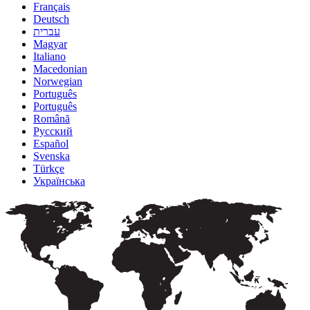
Français
Deutsch
עברית
Magyar
Italiano
Macedonian
Norwegian
Português
Português
Română
Русский
Español
Svenska
Türkçe
Українська