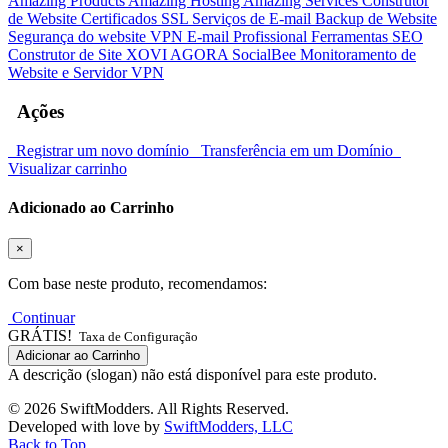
Amazing Products
Amazing Hosting
Amazing Services
Construtor
de Website
Certificados SSL
Serviços de E-mail
Backup de Website
Segurança do website
VPN
E-mail Profissional
Ferramentas SEO
Construtor de Site
XOVI AGORA
SocialBee
Monitoramento de
Website e Servidor
VPN
Ações
Registrar um novo domínio
Transferência em um Domínio
Visualizar carrinho
Adicionado ao Carrinho
×
Com base neste produto, recomendamos:
Continuar
GRÁTIS!
Taxa de Configuração
Adicionar ao Carrinho
A descrição (slogan) não está disponível para este produto.
© 2026 SwiftModders. All Rights Reserved.
Developed with
love
by
SwiftModders, LLC
Back to Top