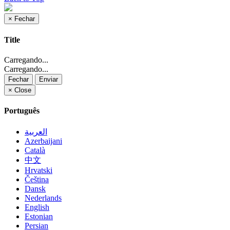
×
Fechar
Title
Carregando...
Carregando...
Fechar
Enviar
×
Close
Português
العربية
Azerbaijani
Català
中文
Hrvatski
Čeština
Dansk
Nederlands
English
Estonian
Persian