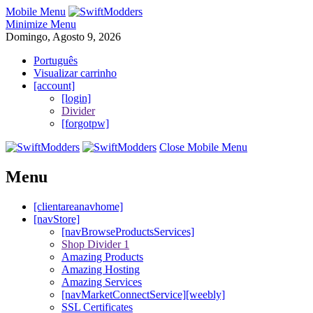
Mobile Menu
Minimize Menu
Domingo, Agosto 9, 2026
Português
Visualizar carrinho
[account]
[login]
Divider
[forgotpw]
Close Mobile Menu
Menu
[clientareanavhome]
[navStore]
[navBrowseProductsServices]
Shop Divider 1
Amazing Products
Amazing Hosting
Amazing Services
[navMarketConnectService][weebly]
SSL Certificates