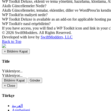
WP Toolkit Deluxe, eklenti ve tema yönetimi, hazırlama, klonlama, Akıl
Akıllı Güncellemeler Nedir?
Akıllı Güncellemeler, temalar, eklentiler, diller ve WordPress'in kendi
WP Toolkit'in maliyeti nedir?
WP Toolkit Deluxe is available as an add-on for applicable hosting pa
WP Toolkit'e nasıl erişebilirim?
If you have access, you will find a WP Toolkit icon and link in your 
© 2026 SwiftModders. All Rights Reserved.
Developed with
love
by
SwiftModders, LLC
Back to Top
×
Bildirimi Kapat
Title
Yükleniyor...
Yükleniyor...
Bildirimi Kapat
Gönder
×
Close
Türkçe
العربية
Azerbaijani