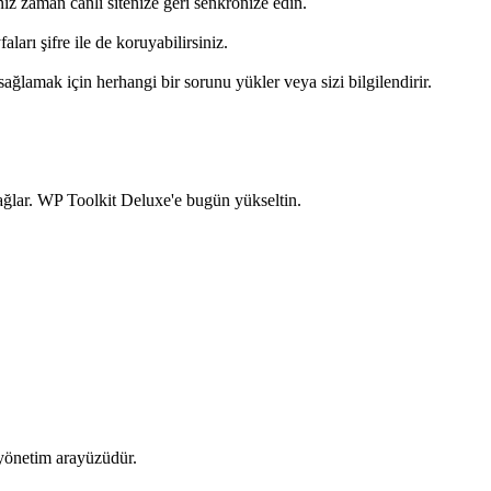
niz zaman canlı sitenize geri senkronize edin.
ları şifre ile de koruyabilirsiniz.
ağlamak için herhangi bir sorunu yükler veya sizi bilgilendirir.
ağlar. WP Toolkit Deluxe'e bugün yükseltin.
 yönetim arayüzüdür.