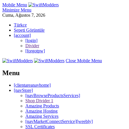
Mobile Menu
Minimize Menu
Cuma, Ağustos 7, 2026
Türkçe
Sepeti Görüntüle
[account]
[login]
Divider
[forgotpw]
Close Mobile Menu
Menu
[clientareanavhome]
[navStore]
[navBrowseProductsServices]
Shop Divider 1
Amazing Products
Amazing Hosting
Amazing Services
[navMarketConnectService][weebly]
SSL Certificates