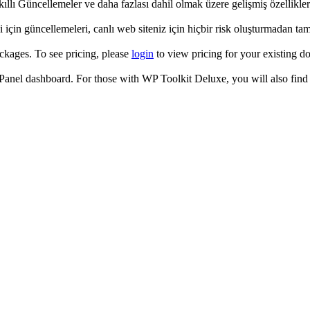
lı Güncellemeler ve daha fazlası dahil olmak üzere gelişmiş özelliklere
si için güncellemeleri, canlı web siteniz için hiçbir risk oluşturmadan t
ckages. To see pricing, please
login
to view pricing for your existing d
cPanel dashboard. For those with WP Toolkit Deluxe, you will also find 