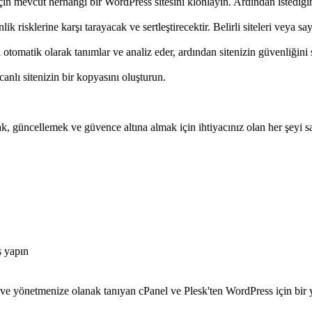
için mevcut herhangi bir WordPress sitesini klonlayın. Ardından istediği
risklerine karşı tarayacak ve sertleştirecektir. Belirli siteleri veya sayfa
omatik olarak tanımlar ve analiz eder, ardından sitenizin güvenliğini s
anlı sitenizin bir kopyasını oluşturun.
 güncellemek ve güvence altına almak için ihtiyacınız olan her şeyi s
ş yapın
ve yönetmenize olanak tanıyan cPanel ve Plesk'ten WordPress için bir