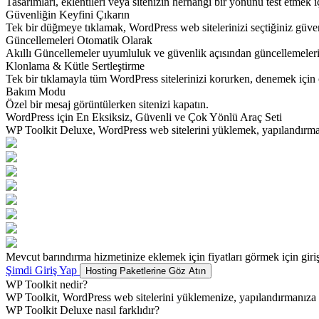
Tasarımları, eklentileri veya sitenizin herhangi bir yönünü test etmek 
Güvenliğin Keyfini Çıkarın
Tek bir düğmeye tıklamak, WordPress web sitelerinizi seçtiğiniz güvenlik 
Güncellemeleri Otomatik Olarak
Akıllı Güncellemeler uyumluluk ve güvenlik açısından güncellemeleri ot
Klonlama & Kütle Sertleştirme
Tek bir tıklamayla tüm WordPress sitelerinizi korurken, denemek için c
Bakım Modu
Özel bir mesaj görüntülerken sitenizi kapatın.
WordPress için En Eksiksiz, Güvenli ve Çok Yönlü Araç Seti
WP Toolkit Deluxe, WordPress web sitelerini yüklemek, yapılandırmak,
Mevcut barındırma hizmetinize eklemek için fiyatları görmek için giri
Şimdi Giriş Yap
Hosting Paketlerine Göz Atın
WP Toolkit nedir?
WP Toolkit, WordPress web sitelerini yüklemenize, yapılandırmanıza 
WP Toolkit Deluxe nasıl farklıdır?