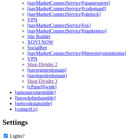
[navMarketConnectService][spamexperts]
[navMarketConnectService][codeguard]
[navMarketConnectService][sitelock]
VPN
[navMarketConnectService][ox]
[navMarketConnectService][marketgoo]
Site Builder
XOVI NOW
SocialBee
[navMarketConnectService][threesixtymonitoring]
VPN
Shop Divider 2
[navregisterdomain]
[navtransferdomain]
Shop Divider 3
[cPanel][wptk]
[announcementstitle]
[knowledgebasetitle]
[networkstatustitle]
[contactUs]
Settings
Lights?