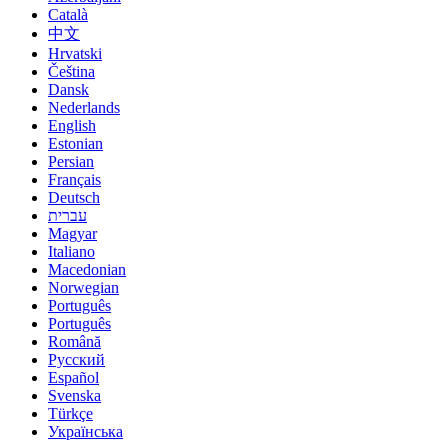
Català
中文
Hrvatski
Čeština
Dansk
Nederlands
English
Estonian
Persian
Français
Deutsch
עברית
Magyar
Italiano
Macedonian
Norwegian
Português
Português
Română
Русский
Español
Svenska
Türkçe
Українська