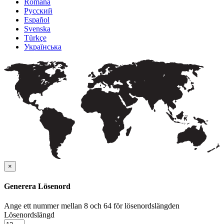
Română
Русский
Español
Svenska
Türkçe
Українська
×
Generera Lösenord
Ange ett nummer mellan 8 och 64 för lösenordslängden
Lösenordslängd