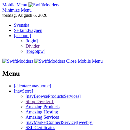
Mobile Menu
Minimize Menu
torsdag, Augusti 6, 2026
Svenska
Se kundvagnen
[account]
[login]
Divider
[forgotpw]
Close Mobile Menu
Menu
[clientareanavhome]
[navStore]
[navBrowseProductsServices]
Shop Divider 1
Amazing Products
Amazing Hosting
Amazing Services
[navMarketConnectService][weebly]
SSL Certificates