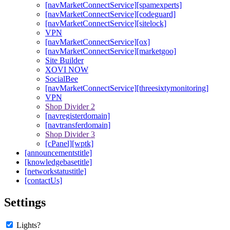
[navMarketConnectService][spamexperts]
[navMarketConnectService][codeguard]
[navMarketConnectService][sitelock]
VPN
[navMarketConnectService][ox]
[navMarketConnectService][marketgoo]
Site Builder
XOVI NOW
SocialBee
[navMarketConnectService][threesixtymonitoring]
VPN
Shop Divider 2
[navregisterdomain]
[navtransferdomain]
Shop Divider 3
[cPanel][wptk]
[announcementstitle]
[knowledgebasetitle]
[networkstatustitle]
[contactUs]
Settings
Lights?