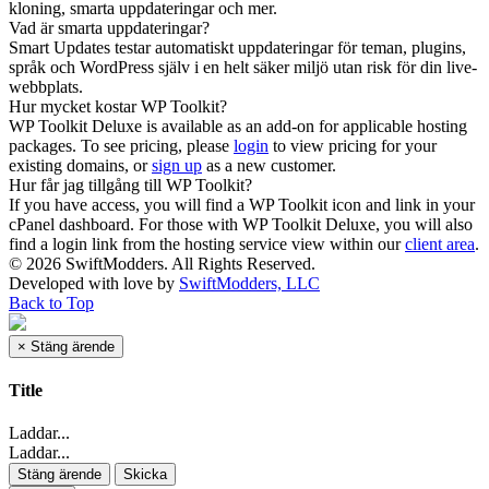
kloning, smarta uppdateringar och mer.
Vad är smarta uppdateringar?
Smart Updates testar automatiskt uppdateringar för teman, plugins,
språk och WordPress själv i en helt säker miljö utan risk för din live-
webbplats.
Hur mycket kostar WP Toolkit?
WP Toolkit Deluxe is available as an add-on for applicable hosting
packages. To see pricing, please
login
to view pricing for your
existing domains, or
sign up
as a new customer.
Hur får jag tillgång till WP Toolkit?
If you have access, you will find a WP Toolkit icon and link in your
cPanel dashboard. For those with WP Toolkit Deluxe, you will also
find a login link from the hosting service view within our
client area
.
© 2026 SwiftModders. All Rights Reserved.
Developed with
love
by
SwiftModders, LLC
Back to Top
×
Stäng ärende
Title
Laddar...
Laddar...
Stäng ärende
Skicka