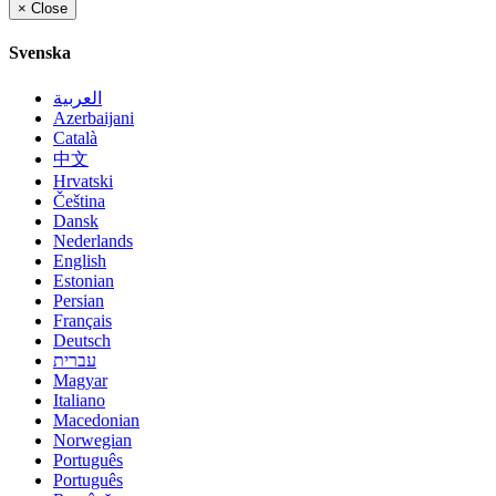
×
Close
Svenska
العربية
Azerbaijani
Català
中文
Hrvatski
Čeština
Dansk
Nederlands
English
Estonian
Persian
Français
Deutsch
עברית
Magyar
Italiano
Macedonian
Norwegian
Português
Português