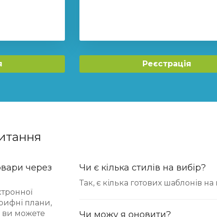
я
Реєстрація
итання
овари через
Чи є кілька стилів на вибір?
Так, є кілька готових шаблонів на 
ктронної
арифні плани,
кі ви можете
Чи можу я оновити?