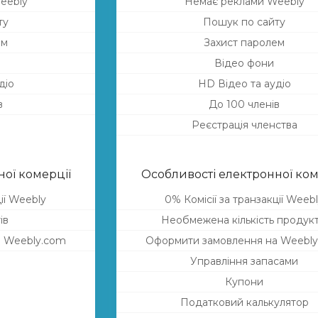
eebly
Немає реклами Weebly
ту
Пошук по сайту
ем
Захист паролем
Відео фони
діо
HD Відео та аудіо
в
До 100 членів
Реєстрація членства
ої комерції
Особливості електронної ком
ції Weebly
0% Комісії за транзакції Weeb
ів
Необмежена кількість продукт
а Weebly.com
Оформити замовлення на Weebl
Управління запасами
Купони
Податковий калькулятор