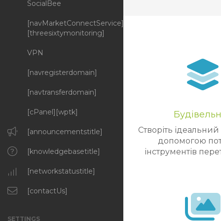
SocialBee
[navMarketConnectService]
[threesixtymonitoring]
VPN
[navregisterdomain]
[navtransferdomain]
[cPanel][wptk]
Будівель
Створіть ідеальний 
[announcementstitle]
допомогою по
інструментів пере
[knowledgebasetitle]
[networkstatustitle]
[contactUs]
SETTINGS