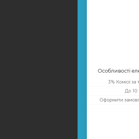
Особливості ел
3% Комісії за
До 10
Оформити замовл