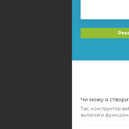
Реє
Чи можу я створи
Так, конструктор ве
включати функціона