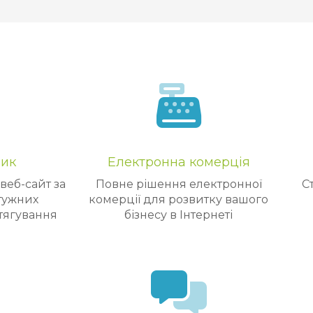
ник
Електронна комерція
веб-сайт за
Повне рішення електронної
С
тужних
комерції для розвитку вашого
тягування
бізнесу в Інтернеті