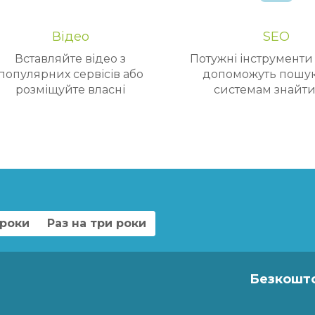
Відео
SEO
Вставляйте відео з
Потужні інструменти 
популярних сервісів або
допоможуть пошу
розміщуйте власні
системам знайти
 роки
Раз на три роки
Безкошто