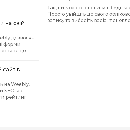
.
Так, ви можете оновити в будь-як
Просто увійдіть до свого обліков
запису та виберіть варіант оновл
и на свій
eebly дозволяє
ні форми,
вання тощо.
й сайт в
ь на Weebly,
и SEO, які
ти рейтинг