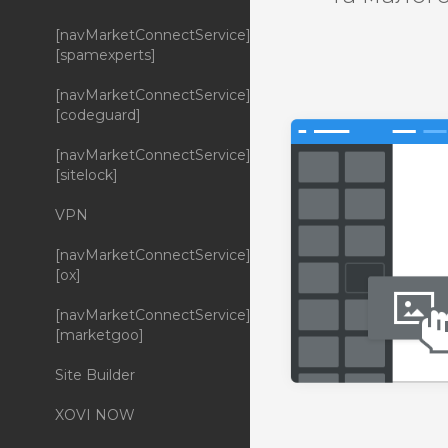
[navMarketConnectService]
[spamexperts]
[navMarketConnectService]
[codeguard]
[navMarketConnectService]
[sitelock]
VPN
[navMarketConnectService]
[ox]
[navMarketConnectService]
[marketgoo]
Site Builder
XOVI NOW