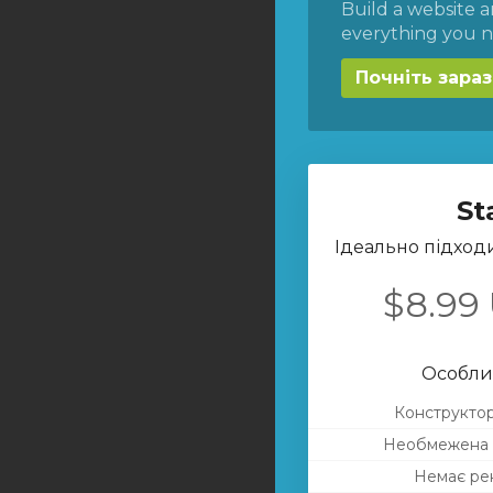
Build a website a
everything you n
Почніть зараз
St
Ідеально підходи
$8.99
Особлив
Конструктор
Необмежена к
Немає ре