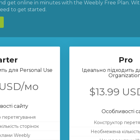
nd get online in minutes with the Weebly Free Plan. With
eed to get started.
arter
Pro
ть для Personal Use
Ідеально підходить д
Organizatio
 USD/мо
$13.99 US
ості сайту
Особливості с
 перетягування
Конструктор перетя
ількість сторінок
Необмежена кількість
клами Weebly