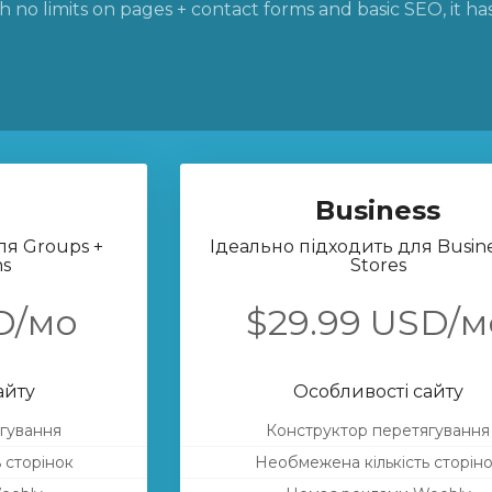
 no limits on pages + contact forms and basic SEO, it ha
Business
ля Groups +
Ідеально підходить для Busine
ns
Stores
D/мо
$29.99 USD/м
айту
Особливості сайту
гування
Конструктор перетягування
 сторінок
Необмежена кількість сторін