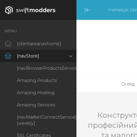
П’ЯТНИЦЯ, СЕР
Minimize Menu
MENU
[clientareanavhome]
[navStore]
[navBrowseProductsServices]
Amazing Products
Огляд
Amazing Hosting
Amazing Services
Конструкт
[navMarketConnectService]
[weebly]
професійний 
та малог
SSL Certificates