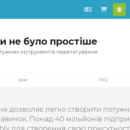
Українська
Перегля
[ac
и не було простіше
тужних інструментів перетягування
Ціни
FAQ
ння дозволяє легко створити потужн
навичок. Понад 40 мільйонів підпр
ly для створення своєї присутності