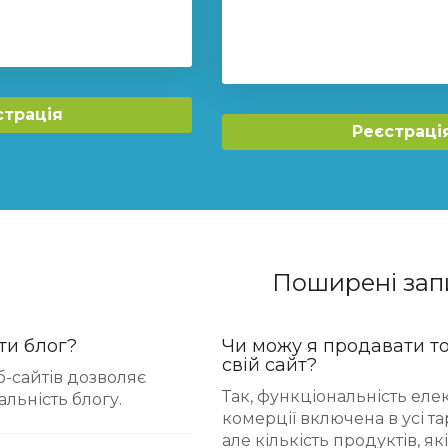
страція
Реєстраці
Поширені зап
ти блог?
Чи можу я продавати т
свій сайт?
б-сайтів дозволяє
Так, функціональність еле
льність блогу.
комерції включена в усі т
але кількість продуктів, я