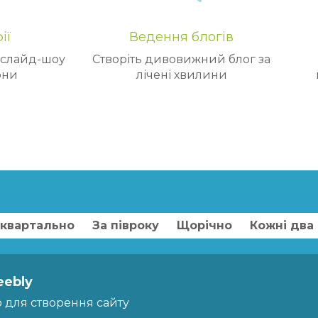
ії
Ведення блогів
 слайд-шоу
Створіть дивовижний блог за
они
лічені хвилини
квартально
За півроку
Щорічно
Кожні два
ebly
о для створення сайту