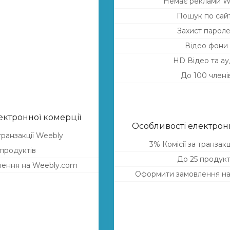
Немає реклами W
Пошук по сай
Захист парол
Відео фони
HD Відео та ау
До 100 члені
ектронної комерції
Особливості електронн
 транзакції Weebly
3% Комісії за транзак
 продуктів
До 25 продукт
ення на Weebly.com
Оформити замовлення н