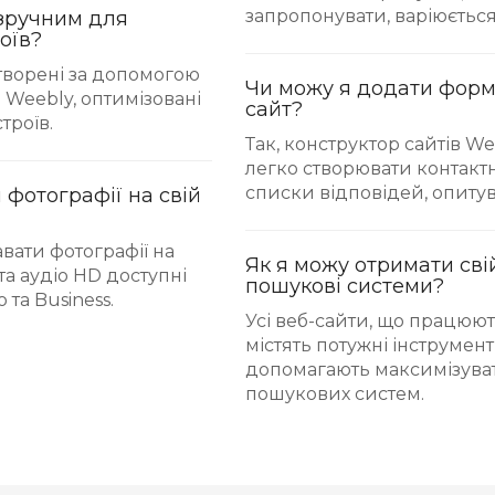
запропонувати, варіюється
 зручним для
оїв?
 створені за допомогою
Чи можу я додати форм
 Weebly, оптимізовані
сайт?
троїв.
Так, конструктор сайтів W
легко створювати контакт
списки відповідей, опиту
 фотографії на свій
вати фотографії на
Як я можу отримати сві
 та аудіо HD доступні
пошукові системи?
 та Business.
Усі веб-сайти, що працюют
містять потужні інструмент
допомагають максимізува
пошукових систем.