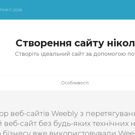
ПНЯ 7, 2026
Створення сайту нікол
Створіть ідеальний сайт за допомогою по
Особливості
ор веб-сайтів Weebly з перетягува
веб-сайт без будь-яких технічних 
о бізнесу вже використовували Weeb