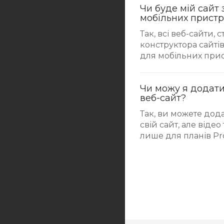
Чи буде мій сайт
мобільних пристр
Так, всі веб-сайти,
конструктора сайтів
для мобільних прис
Чи можу я додати
веб-сайт?
Так, ви можете дода
свій сайт, але відео
лише для планів Pro