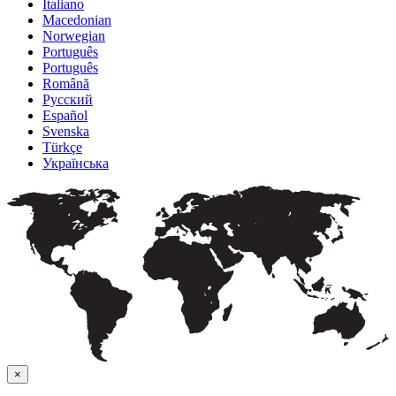
Italiano
Macedonian
Norwegian
Português
Português
Română
Русский
Español
Svenska
Türkçe
Українська
×