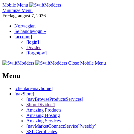
Mobile Menu
Minimize Menu
Fredag, august 7, 2026
Norwegian
Se handlevogn »
[account]
[login]
Divider
[forgotpw]
Close Mobile Menu
Menu
[clientareanavhome]
[navStore]
[navBrowseProductsServices]
Shop Divider 1
Amazing Products
Amazing Hosting
Amazing Services
[navMarketConnectService][weebly]
SSL Certificates