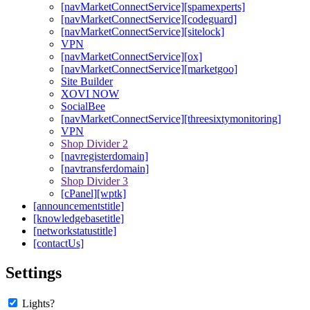
[navMarketConnectService][spamexperts]
[navMarketConnectService][codeguard]
[navMarketConnectService][sitelock]
VPN
[navMarketConnectService][ox]
[navMarketConnectService][marketgoo]
Site Builder
XOVI NOW
SocialBee
[navMarketConnectService][threesixtymonitoring]
VPN
Shop Divider 2
[navregisterdomain]
[navtransferdomain]
Shop Divider 3
[cPanel][wptk]
[announcementstitle]
[knowledgebasetitle]
[networkstatustitle]
[contactUs]
Settings
Lights?