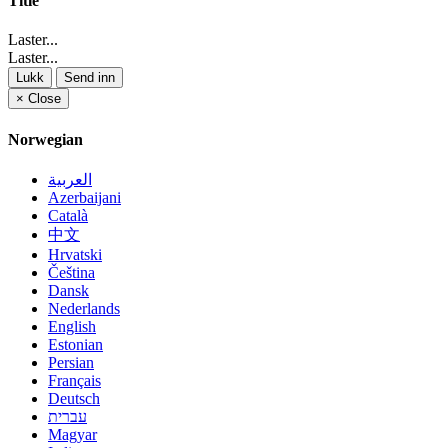
Title
Laster...
Laster...
Lukk
Send inn
×
Close
Norwegian
العربية
Azerbaijani
Català
中文
Hrvatski
Čeština
Dansk
Nederlands
English
Estonian
Persian
Français
Deutsch
עברית
Magyar