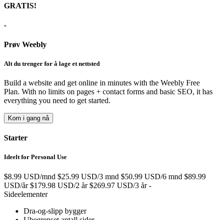
GRATIS!
-
Prøv Weebly
Alt du trenger for å lage et nettsted
Build a website and get online in minutes with the Weebly Free
Plan. With no limits on pages + contact forms and basic SEO, it has
everything you need to get started.
Kom i gang nå
Starter
Ideelt for Personal Use
$8.99 USD/mnd
$25.99 USD/3 mnd
$50.99 USD/6 mnd
$89.99
USD/år
$179.98 USD/2 år
$269.97 USD/3 år
-
Sideelementer
Dra-og-slipp bygger
Ubegrenset antall sider