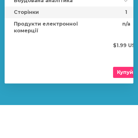
Вбудована аналітика
Сторінки
1
Продукти електронної
n/a
комерції
$1.99 US
Купуйт