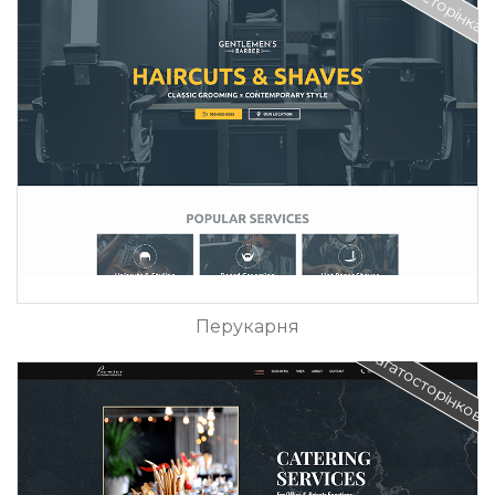
Одна сторінка
Перукарня
Багатосторінкови