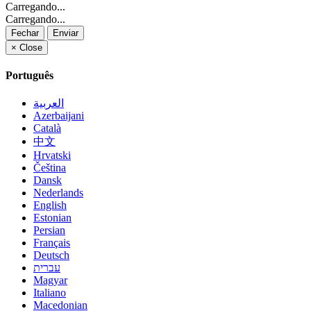
Carregando...
Carregando...
Fechar
Enviar
×
Close
Português
العربية
Azerbaijani
Català
中文
Hrvatski
Čeština
Dansk
Nederlands
English
Estonian
Persian
Français
Deutsch
עברית
Magyar
Italiano
Macedonian