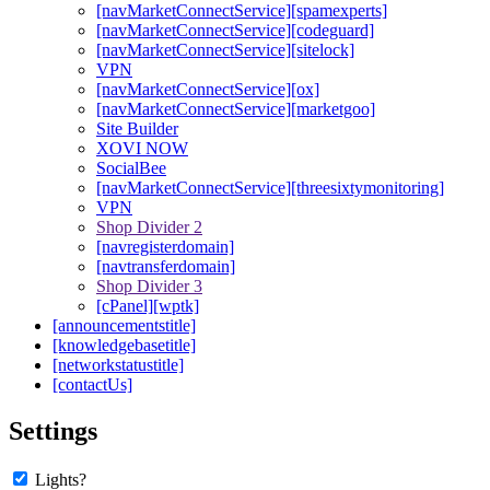
[navMarketConnectService][spamexperts]
[navMarketConnectService][codeguard]
[navMarketConnectService][sitelock]
VPN
[navMarketConnectService][ox]
[navMarketConnectService][marketgoo]
Site Builder
XOVI NOW
SocialBee
[navMarketConnectService][threesixtymonitoring]
VPN
Shop Divider 2
[navregisterdomain]
[navtransferdomain]
Shop Divider 3
[cPanel][wptk]
[announcementstitle]
[knowledgebasetitle]
[networkstatustitle]
[contactUs]
Settings
Lights?