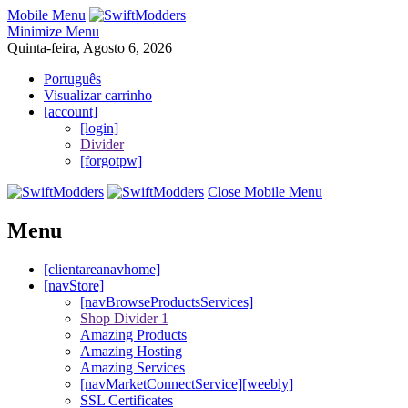
Mobile Menu
Minimize Menu
Quinta-feira, Agosto 6, 2026
Português
Visualizar carrinho
[account]
[login]
Divider
[forgotpw]
Close Mobile Menu
Menu
[clientareanavhome]
[navStore]
[navBrowseProductsServices]
Shop Divider 1
Amazing Products
Amazing Hosting
Amazing Services
[navMarketConnectService][weebly]
SSL Certificates