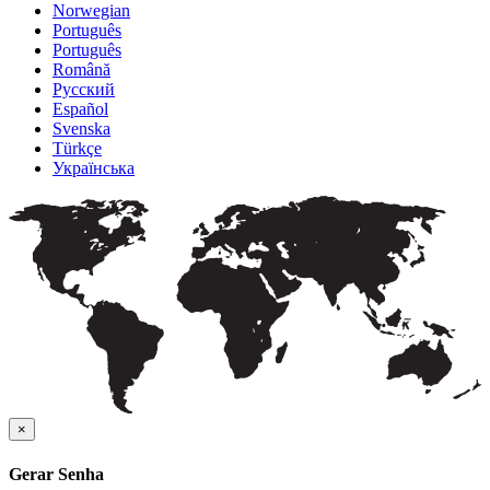
Norwegian
Português
Português
Română
Русский
Español
Svenska
Türkçe
Українська
×
Gerar Senha