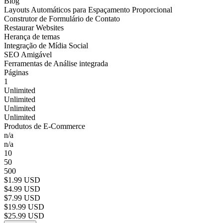
Blog
Layouts Automáticos para Espaçamento Proporcional
Construtor de Formulário de Contato
Restaurar Websites
Herança de temas
Integração de Mídia Social
SEO Amigável
Ferramentas de Análise integrada
Páginas
1
Unlimited
Unlimited
Unlimited
Unlimited
Produtos de E-Commerce
n/a
n/a
10
50
500
$1.99 USD
$4.99 USD
$7.99 USD
$19.99 USD
$25.99 USD