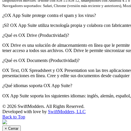
Dispositivos móviles: iPhone con iOS 11/iOS 12, smartphones con Android 4.1 o 
Navegadores soportados: Safari, Chrome (versión más reciente y anteriores), Mozil
¿OX App Suite protege contra el spam y los virus?
¡Sí! OX App Suite utiliza tecnología propia y colabora con fabricante
¿Qué es OX Drive (Productividad)?
OX Drive es una solución de almacenamiento en línea que le permite 
tener acceso a todos sus archivos. OX Drive le permite sincronizar su
¿Qué es OX Documents (Productividad)?
OX Text, OX Spreadsheet y OX Presentation son las tres aplicaciones 
presentaciones en línea. Cree y edite sus documentos desde cualquier lu
¿Qué idiomas soporta OX App Suite?
OX App Suite soporta los siguientes idiomas: inglés, alemán, es
© 2026 SwiftModders. All Rights Reserved.
Developed with
love
by
SwiftModders, LLC
Back to Top
×
Cerrar