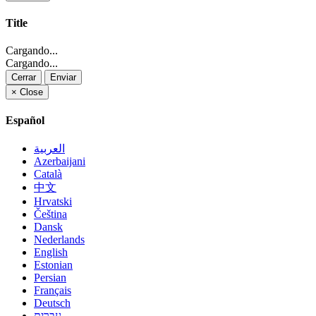
Title
Cargando...
Cargando...
Cerrar
Enviar
×
Close
Español
العربية
Azerbaijani
Català
中文
Hrvatski
Čeština
Dansk
Nederlands
English
Estonian
Persian
Français
Deutsch
עברית