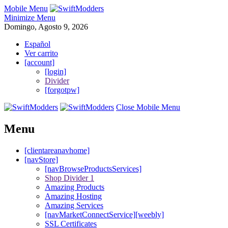
Mobile Menu
Minimize Menu
Domingo, Agosto 9, 2026
Español
Ver carrito
[account]
[login]
Divider
[forgotpw]
Close Mobile Menu
Menu
[clientareanavhome]
[navStore]
[navBrowseProductsServices]
Shop Divider 1
Amazing Products
Amazing Hosting
Amazing Services
[navMarketConnectService][weebly]
SSL Certificates