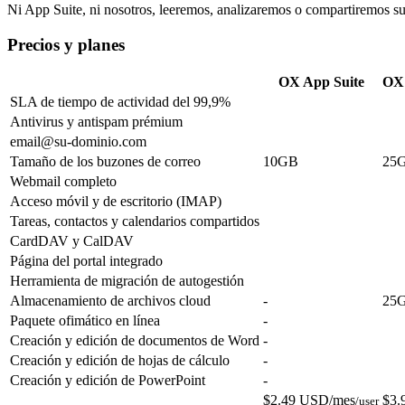
Ni App Suite, ni nosotros, leeremos, analizaremos o compartiremos su
Precios y planes
OX App Suite
OX 
SLA de tiempo de actividad del 99,9%
Antivirus y antispam prémium
email@su-dominio.com
Tamaño de los buzones de correo
10GB
25
Webmail completo
Acceso móvil y de escritorio (IMAP)
Tareas, contactos y calendarios compartidos
CardDAV y CalDAV
Página del portal integrado
Herramienta de migración de autogestión
Almacenamiento de archivos cloud
-
25
Paquete ofimático en línea
-
Creación y edición de documentos de Word
-
Creación y edición de hojas de cálculo
-
Creación y edición de PowerPoint
-
$2.49 USD/mes
$3.
/user