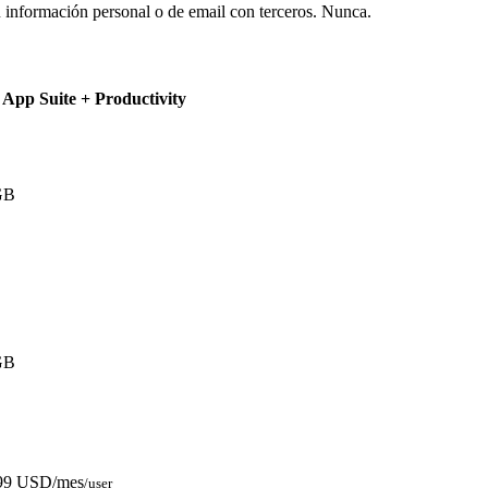
 información personal o de email con terceros. Nunca.
App Suite + Productivity
GB
GB
99 USD/mes
/user