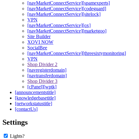
[navMarketConnectService][spamexperts]
[navMarketConnectService][codeguard]
[navMarketConnectService][sitelock]
VPN
[navMarketConnectService][ox]
[navMarketConnectService][marketgoo]
Site Builder
XOVI NOW
SocialBee
[navMarketConnectService][threesixtymonitoring]
VPN
Shop Divider 2
[navregisterdomain]
[navtransferdomain]
Shop Divider 3
[cPanel][wptk]
[announcementstitle]
[knowledgebasetitle]
[networkstatustitle]
[contactUs]
Settings
Lights?