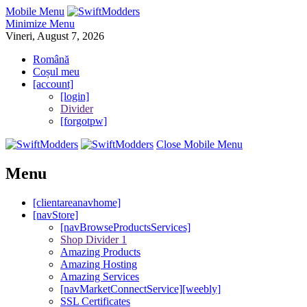
Mobile Menu
Minimize Menu
Vineri, August 7, 2026
Română
Coșul meu
[account]
[login]
Divider
[forgotpw]
Close Mobile Menu
Menu
[clientareanavhome]
[navStore]
[navBrowseProductsServices]
Shop Divider 1
Amazing Products
Amazing Hosting
Amazing Services
[navMarketConnectService][weebly]
SSL Certificates