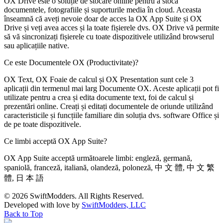
OX Drive este o soluție de stocare online pentru a stoca
documentele, fotografiile și suporturile media în cloud. Aceasta
înseamnă că aveți nevoie doar de acces la OX App Suite și OX
Drive și veți avea acces și la toate fișierele dvs. OX Drive vă permite
să vă sincronizați fișierele cu toate dispozitivele utilizând browserul
sau aplicațiile native.
Ce este Documentele OX (Productivitate)?
OX Text, OX Foaie de calcul și OX Presentation sunt cele 3
aplicații din termenul mai larg Documente OX. Aceste aplicații pot fi
utilizate pentru a crea și edita documente text, foi de calcul și
prezentări online. Creați și editați documentele de oriunde utilizând
caracteristicile și funcțiile familiare din soluția dvs. software Office și
de pe toate dispozitivele.
Ce limbi acceptă OX App Suite?
OX App Suite acceptă următoarele limbi: engleză, germană,
spaniolă, franceză, italiană, olandeză, poloneză, 中 文 體, 中 文 繁
體, 日 本 語
© 2026 SwiftModders. All Rights Reserved.
Developed with
love
by
SwiftModders, LLC
Back to Top