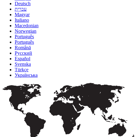
Deutsch
עברית
Magyar
Italiano
Macedonian
Norwegian
Português
Português
Română
Русский
Español
Svenska
Türkçe
Українська