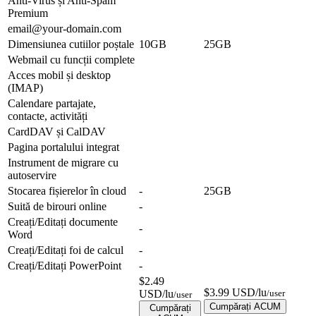
Anti-Virus și Anti-Spam
Premium
email@your-domain.com
Dimensiunea cutiilor poștale
10GB
25GB
Webmail cu funcții complete
Acces mobil și desktop
(IMAP)
Calendare partajate,
contacte, activități
CardDAV și CalDAV
Pagina portalului integrat
Instrument de migrare cu
autoservire
Stocarea fișierelor în cloud
-
25GB
Suită de birouri online
-
Creați/Editați documente
-
Word
Creați/Editați foi de calcul
-
Creați/Editați PowerPoint
-
$2.49
$3.99 USD/lu
USD/lu
/user
/user
Cumpărați ACUM
Cumpărați