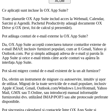
ACUM
Ce aplicații sunt incluse în OX App Suite?
Toate planurile OX App Suite includ acces la Webmail, Calendar,
Sarcini și Agendă. Pachetul Productivity adaugă documente OX
Drive și OX (text, foi de calcul și prezentări).
Pot adăuga conturi de e-mail externe la OX App Suite?
Da, OX App Suite acceptă conectarea tuturor conturilor externe de
e-mail IMAP, inclusiv furnizori populari, cum ar fi Gmail, Yahoo și
Outlook.com. Pur și simplu adăugați adresa de e-mail și parola în
App Suite și orice e-mail trimis către acele conturi va apărea în
interfața App Suite.
Pot să-mi migrez contul de e-mail existent de la un alt furnizor?
Da, oferim un instrument de migrare cu autoservire, intuitiv și ușor
de utilizat. Migrați de la toate serviciile de e-mail populare, inclusiv
Apple iCloud, Gmail, Outlook.com/Windows Live/Hotmail, Yahoo
Mail, GMX sau T-Online, sau introduceți manual informațiile
furnizorului dvs. utilizând IMAP/POP3 sau alte protocoale preferate
disponibile.
Pot sincroniza calendarul și contactele între OX App Suite și