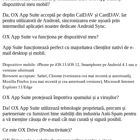
dispozitivul meu mobil?
Da, OX App Suite acceptă pe deplin CalDAV și CardDAV. Iar
pentru utilizatorii de Android, sincronizarea este ușoară prin
intermediul aplicației noastre dedicate Android Sync.
OX App Suite va funcționa pe dispozitivul meu?
App Suite funcționează perfect cu majoritatea clienților nativi de e-
mail desktop și mobil.
Dispozitive mobile: iPhone pe iOS 11/iOS 12, Smartphone pe Android 4.1 sau o
versiune ulterioară
Browsere acceptate: Safari, Chrome (versiunea cea mai recentă și anterioară),
Mozilla Firefox (cea mai recentă și cea anterioară versiune), Microsoft Internet
Explorer 11/Edge
OX App Suite protejează împotriva spamului și a virușilor?
Da! OX App Suite utilizează tehnologie proprietară, precum și
parteneriate cu furnizori bine stabiliți din industria Anti-Spam pentru
a vă menține căsuța de e-mail cât mai curată și sigură posibil.
Ce este OX Drive (Productivitate)?