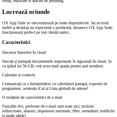
viruși, malware și atacuri de phishing.
Lucrează oriunde
OX App Suite se sincronizează pe toate dispozitivele. Iar accesul
mobil și desktop nu reprezintă o problemă, deoarece OX App Suite
funcționează perfect pe toți clienții nativi.
Caracteristici
Stocarea fișierelor în cloud
Stocați și partajați documentele importante în siguranță în cloud. Și
cu (până la) 50 GB, veți avea mult spațiu pentru anii următori.
Calendar și contacte
Comunicați ca o întreprindere cu calendarul partajat, expertul de
programare, asistența iCal și Lista globală de adrese!
O mulțime de caracteristici de e-mail
Funcțiile dvs. preferate de e-mail sunt toate aici, inclusiv
redirectoare, aliasuri, răspunsuri automate, filtre, semnături, notificări
și multe altele!