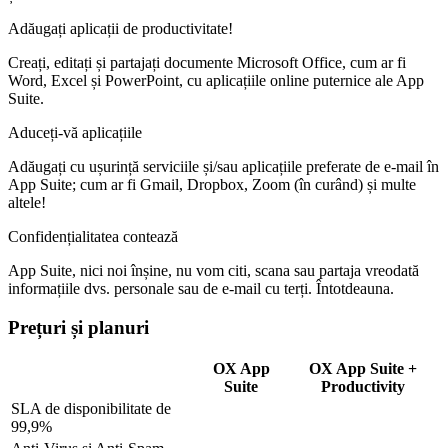
Adăugați aplicații de productivitate!
Creați, editați și partajați documente Microsoft Office, cum ar fi
Word, Excel și PowerPoint, cu aplicațiile online puternice ale App
Suite.
Aduceți-vă aplicațiile
Adăugați cu ușurință serviciile și/sau aplicațiile preferate de e-mail în
App Suite; cum ar fi Gmail, Dropbox, Zoom (în curând) și multe
altele!
Confidențialitatea contează
App Suite, nici noi înșine, nu vom citi, scana sau partaja vreodată
informațiile dvs. personale sau de e-mail cu terți. Întotdeauna.
Prețuri și planuri
OX App
OX App Suite +
Suite
Productivity
SLA de disponibilitate de
99,9%