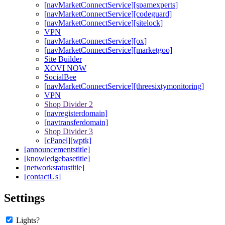
[navMarketConnectService][spamexperts]
[navMarketConnectService][codeguard]
[navMarketConnectService][sitelock]
VPN
[navMarketConnectService][ox]
[navMarketConnectService][marketgoo]
Site Builder
XOVI NOW
SocialBee
[navMarketConnectService][threesixtymonitoring]
VPN
Shop Divider 2
[navregisterdomain]
[navtransferdomain]
Shop Divider 3
[cPanel][wptk]
[announcementstitle]
[knowledgebasetitle]
[networkstatustitle]
[contactUs]
Settings
Lights?