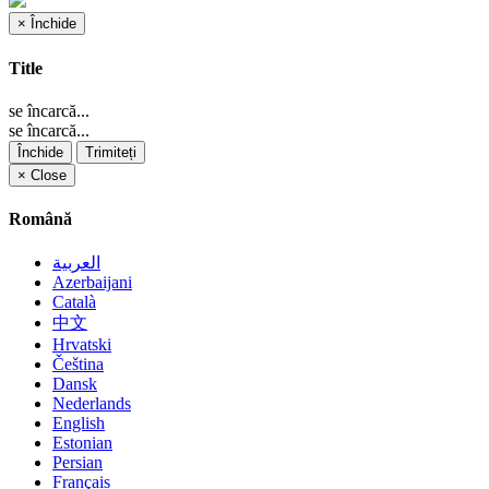
×
Închide
Title
se încarcă...
se încarcă...
Închide
Trimiteți
×
Close
Română
العربية
Azerbaijani
Català
中文
Hrvatski
Čeština
Dansk
Nederlands
English
Estonian
Persian
Français