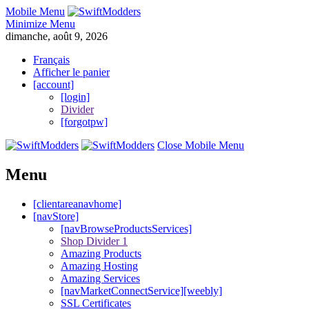
Mobile Menu
Minimize Menu
dimanche, août 9, 2026
Français
Afficher le panier
[account]
[login]
Divider
[forgotpw]
Close Mobile Menu
Menu
[clientareanavhome]
[navStore]
[navBrowseProductsServices]
Shop Divider 1
Amazing Products
Amazing Hosting
Amazing Services
[navMarketConnectService][weebly]
SSL Certificates