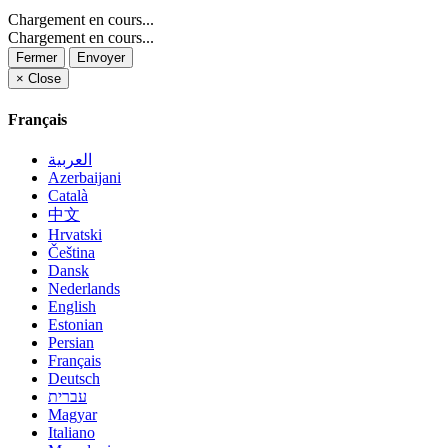
Chargement en cours...
Chargement en cours...
Fermer
Envoyer
×
Close
Français
العربية
Azerbaijani
Català
中文
Hrvatski
Čeština
Dansk
Nederlands
English
Estonian
Persian
Français
Deutsch
עברית
Magyar
Italiano