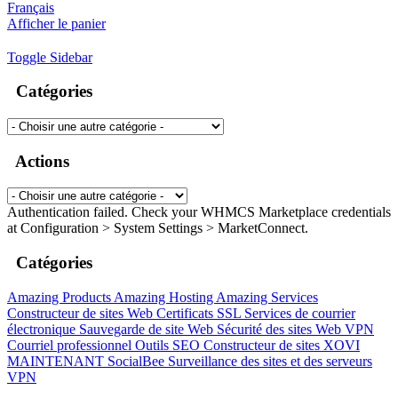
Français
Afficher le panier
Toggle Sidebar
Catégories
Actions
Authentication failed. Check your WHMCS Marketplace credentials
at Configuration
> System Settings > MarketConnect.
Catégories
Amazing Products
Amazing Hosting
Amazing Services
Constructeur de sites Web
Certificats SSL
Services de courrier
électronique
Sauvegarde de site Web
Sécurité des sites Web
VPN
Courriel professionnel
Outils SEO
Constructeur de sites
XOVI
MAINTENANT
SocialBee
Surveillance des sites et des serveurs
VPN