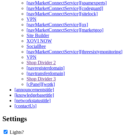
[navMarketConnectService][spamexperts]
[navMarketConnectService][codeguard]
[navMarketConnectService][sitelock]
VPN
[navMarketConnectService][ox]
[navMarketConnectService][marketgoo]
Site Builder
XOVI NOW
SocialBee
[navMarketConnectService][threesixtymonitoring]
VPN
Shop Divider 2
[navregisterdomain]
[navtransferdomain]
Shop Divider 3
[cPanel][wptk]
[announcementstitle]
[knowledgebasetitle]
[networkstatustitle]
[contactUs]
Settings
Lights?