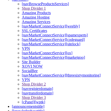
[navBrowseProductsServices]
Shop Divider 1
Amazing Products
Amazing Hosting
Amazing Services
[navMarketConnectService][weebly]
SSL Certificates
[navMarketConnectService][spamexperts]
[navMarketConnectService][codeguard]
[navMarketConnectService][sitelock]
VPN
[navMarketConnectService][ox]
[navMarketConnectService][marketgoo]
Site Builder
XOVI NOW
SocialBee
[navMarketConnectService][threesixtymonitoring]
VPN
Shop Divider 2
[navregisterdomain]
[navtransferdomain]
Shop Divider 3
[cPanel][wptk]
[announcementstitle]
[knowledgebasetitle]