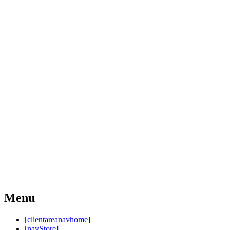
Menu
[clientareanavhome]
[navStore]