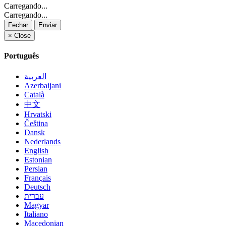
Carregando...
Carregando...
Fechar
Enviar
×
Close
Português
العربية
Azerbaijani
Català
中文
Hrvatski
Čeština
Dansk
Nederlands
English
Estonian
Persian
Français
Deutsch
עברית
Magyar
Italiano
Macedonian