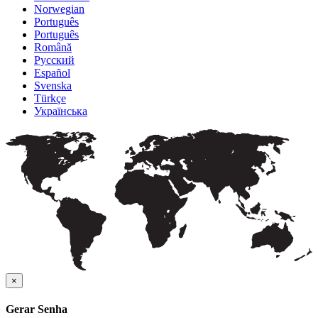
Norwegian
Português
Português
Română
Русский
Español
Svenska
Türkçe
Українська
×
Gerar Senha