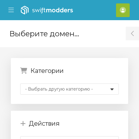
se Mobile Menu
Mobile Menu
[acc
Выберите домен...
T
Категории
Действия