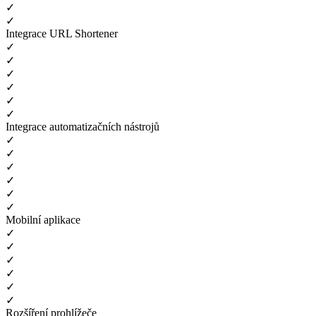
✓
✓
Integrace URL Shortener
✓
✓
✓
✓
✓
✓
Integrace automatizačních nástrojů
✓
✓
✓
✓
✓
✓
Mobilní aplikace
✓
✓
✓
✓
✓
✓
Rozšíření prohlížeče