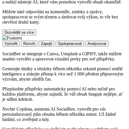
a nabízí nástroje AI, které vám pomohou vytvořit obsah okamžitě.
Můžete také odpovídat na komentáře, zmínky a zprávy,
spolupracovat se svým týmem a sledovat svůj výkon, to vše bez
otevření druhé karty.
Dozvědět se více
Vytvořit
Rozvrh
Zapojit
Spolupracovat
Analyzovat
SocialBee se integruje s Canva, Unsplash a GIPHY, takže můžete
snadno vytvářet a upravovat vizuální prvky pro své příspěvky.
Generujte titulky a obrázky během několika sekund pomocí umělé
inteligence a získejte přístup k více než 1 000 předem připraveným
výzvám, abyste ušetřili čas.
Přizpůsobte příspěvky automaticky pomocí AI nebo ručně pro
každou platformu, abyste zajistili, že váš obsah funguje nejlépe, ať
je sdílen kdekoli.
Nechte Copilota, asistenta AI SocialBee, vytvořit pro vás
personalizovaný plán obsahu během několika minut. Už žádné
hádání, co zveřejnit a kdy.