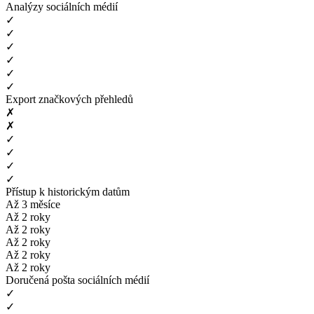
Analýzy sociálních médií
✓
✓
✓
✓
✓
✓
Export značkových přehledů
✗
✗
✓
✓
✓
✓
Přístup k historickým datům
Až 3 měsíce
Až 2 roky
Až 2 roky
Až 2 roky
Až 2 roky
Až 2 roky
Doručená pošta sociálních médií
✓
✓