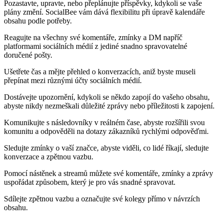
Pozastavte, upravte, nebo přeplánujte příspěvky, kdykoli se vaše
plány změní. SocialBee vám dává flexibilitu při úpravě kalendáře
obsahu podle potřeby.
Reagujte na všechny své komentáře, zmínky a DM napříč
platformami sociálních médií z jediné snadno spravovatelné
doručené pošty.
Ušetřete čas a mějte přehled o konverzacích, aniž byste museli
přepínat mezi různými účty sociálních médií.
Dostávejte upozornění, kdykoli se někdo zapojí do vašeho obsahu,
abyste nikdy nezmeškali důležité zprávy nebo příležitosti k zapojení.
Komunikujte s následovníky v reálném čase, abyste rozšířili svou
komunitu a odpověděli na dotazy zákazníků rychlými odpověďmi.
Sledujte zmínky o vaší značce, abyste viděli, co lidé říkají, sledujte
konverzace a zpětnou vazbu.
Pomocí nástěnek a streamů můžete své komentáře, zmínky a zprávy
uspořádat způsobem, který je pro vás snadné spravovat.
Sdílejte zpětnou vazbu a označujte své kolegy přímo v návrzích
obsahu.