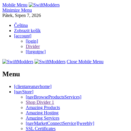
Mobile Menu
Minimize Menu
Pátek, Srpen 7, 2026
Čeština
Zobrazit košík
[account]
[login]
Divider
[forgotpw]
Close Mobile Menu
Menu
[clientareanavhome]
[navStore]
[navBrowseProductsServices]
Shop Divider 1
Amazing Products
Amazing Hosting
Amazing Services
[navMarketConnectService][weebly]
SSL Certificates