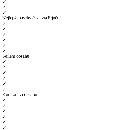
✓
✓
✓
Nejlepší návrhy času zveřejnění
✓
✓
✓
✓
✓
✓
Sdílení obsahu
✓
✓
✓
✓
✓
✓
Kurátorství obsahu
✓
✓
✓
✓
✓
✓