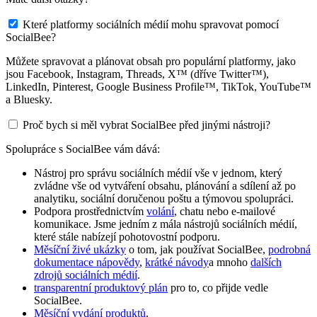
Které platformy sociálních médií mohu spravovat pomocí
SocialBee?
Můžete spravovat a plánovat obsah pro populární platformy, jako
jsou Facebook, Instagram, Threads, X™ (dříve Twitter™),
LinkedIn, Pinterest, Google Business Profile™, TikTok, YouTube™
a Bluesky.
Proč bych si měl vybrat SocialBee před jinými nástroji?
Spolupráce s SocialBee vám dává:
Nástroj pro správu sociálních médií vše v jednom, který
zvládne vše od vytváření obsahu, plánování a sdílení až po
analytiku, sociální doručenou poštu a týmovou spolupráci.
Podpora prostřednictvím
volání
, chatu nebo e-mailové
komunikace. Jsme jedním z mála nástrojů sociálních médií,
které stále nabízejí pohotovostní podporu.
Měsíční živé ukázky
o tom, jak používat SocialBee,
podrobná
dokumentace nápovědy
,
krátké návody
a mnoho
dalších
zdrojů sociálních médií
.
transparentní produktový plán
pro to, co přijde vedle
SocialBee.
Měsíční vydání produktů
.