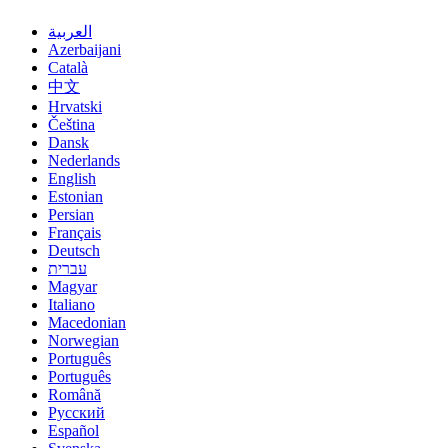
العربية
Azerbaijani
Català
中文
Hrvatski
Čeština
Dansk
Nederlands
English
Estonian
Persian
Français
Deutsch
עברית
Magyar
Italiano
Macedonian
Norwegian
Português
Português
Română
Русский
Español