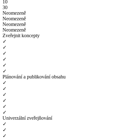
10
30
Neomezeně
Neomezeně
Neomezeně
Neomezeně
Zveřejnit koncepty
✓
✓
✓
✓
✓
✓
Plánování a publikování obsahu
✓
✓
✓
✓
✓
✓
Univerzální zveřejňování
✓
✓
✓