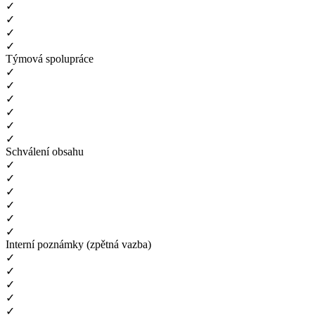
✓
✓
✓
✓
Týmová spolupráce
✓
✓
✓
✓
✓
✓
Schválení obsahu
✓
✓
✓
✓
✓
✓
Interní poznámky (zpětná vazba)
✓
✓
✓
✓
✓