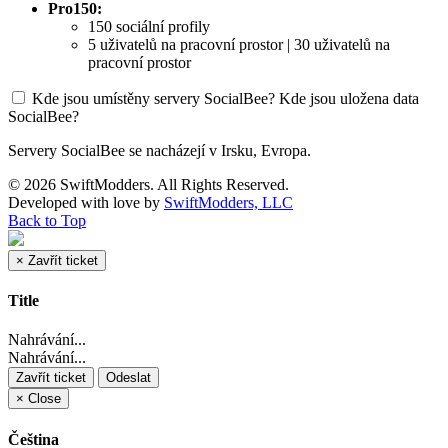
Pro150:
150 sociální profily
5 uživatelů na pracovní prostor | 30 uživatelů na
pracovní prostor
Kde jsou umístěny servery SocialBee? Kde jsou uložena data
SocialBee?
Servery SocialBee se nacházejí v Irsku, Evropa.
© 2026 SwiftModders. All Rights Reserved.
Developed with
love
by
SwiftModders, LLC
Back to Top
×
Zavřít ticket
Title
Nahrávání...
Nahrávání...
Zavřít ticket
Odeslat
×
Close
Čeština