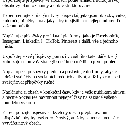
Uspořádejte příspěvky ve složkách podle tématu a udržujte svůj
obsahový plán rozmanitý a dobře strukturovaný.
Experimentujte s různými typy příspěvků, jako jsou obrázky, videa,
kolotoče, příběhy a navijáky, abyste zjistili, co nejlépe odpovídá
vašemu publiku.
Naplánujte příspěvky pro hlavní platformy, jako je Facebook®,
Instagram, LinkedIn®, TikTok, Pinterest a další, vše z jednoho
místa.
Uspořádejte své příspěvky pomocí vizuálního kalendáře, který
zobrazuje celou vaši strategii sociálních médií na první pohled.
Naplánujte si příspěvky předem a postavte je do fronty, abyste
udrželi své účty na sociálních médiích aktivní, aniž byste museli
zveřejňovat příspěvky ručně.
Naplánujte si obsah v konkrétní časy, kdy je vaše publikum aktivní,
a nechte SocialBee navrhnout nejlepší časy na základě vašeho
minulého výkonu.
Znovu použijte úspěšný stálezelený obsah přeplánováním
příspěvků, aby byl váš zdroj čerstvý, aniž byste museli neustále
vytvářet nový obsah.