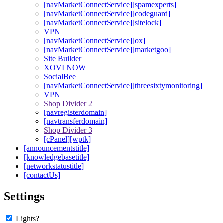
[navMarketConnectService][spamexperts]
[navMarketConnectService][codeguard]
[navMarketConnectService][sitelock]
VPN
[navMarketConnectService][ox]
[navMarketConnectService][marketgoo]
Site Builder
XOVI NOW
SocialBee
[navMarketConnectService][threesixtymonitoring]
VPN
Shop Divider 2
[navregisterdomain]
[navtransferdomain]
Shop Divider 3
[cPanel][wptk]
[announcementstitle]
[knowledgebasetitle]
[networkstatustitle]
[contactUs]
Settings
Lights?