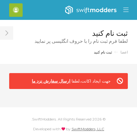
Close Mobile 
[account]
Mobile Menu
ثبت نام کنید
ar
لطفا فرم ثبت نام را با حروف انگلیسی پر نمایید
اعضا
ثبت نام کنید
جهت ایجاد اکانت،لطفا
ارسال سفارش نزد ما
© 2026 SwiftModders. All Rights Reserved.
love
Developed with
by
SwiftModders, LLC