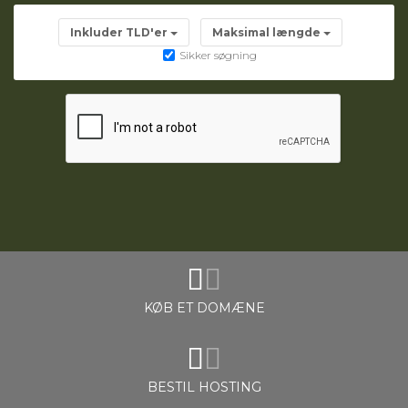
Inkluder TLD'er
Maksimal længde
illingskurv
Sikker søgning
KØB ET DOMÆNE
BESTIL HOSTING