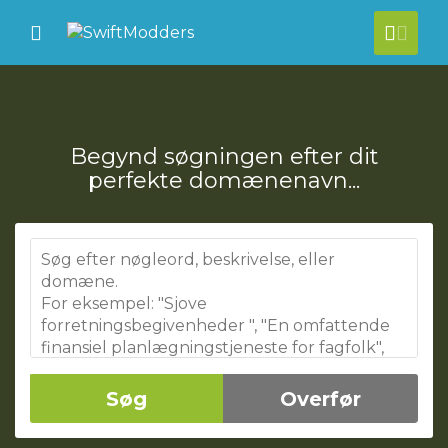
se Mobile Menu
Mobile Menu
[acc
Begynd søgningen efter dit
perfekte domænenavn...