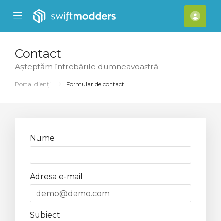
se Mobile Menu
Mobile Menu
[acc
Contact
Așteptăm întrebările dumneavoastră
Portal clienți
Formular de contact
Nume
Adresa e-mail
Subiect