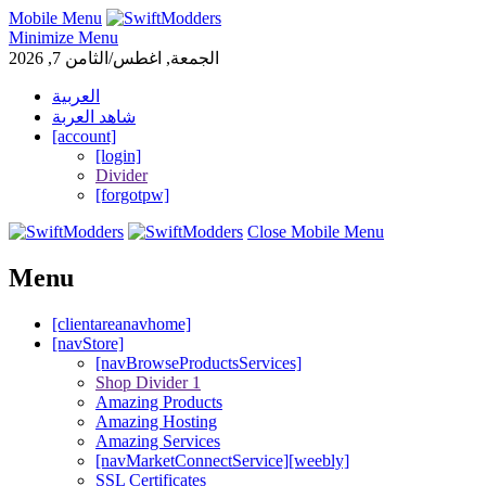
Mobile Menu
Minimize Menu
الجمعة, اغطس/الثامن 7, 2026
العربية
شاهد العربة
[account]
[login]
Divider
[forgotpw]
Close Mobile Menu
Menu
[clientareanavhome]
[navStore]
[navBrowseProductsServices]
Shop Divider 1
Amazing Products
Amazing Hosting
Amazing Services
[navMarketConnectService][weebly]
SSL Certificates