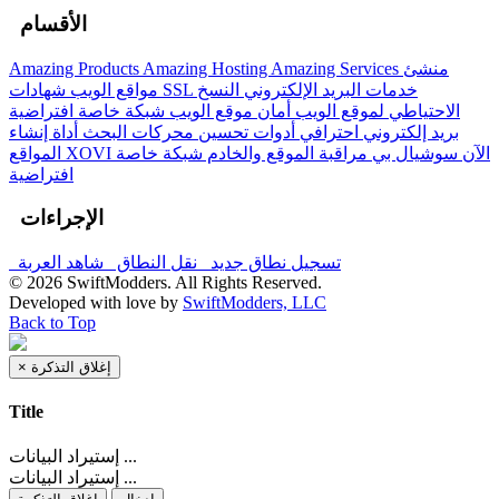
الأقسام
Amazing Products
Amazing Hosting
Amazing Services
منشئ
خدمات البريد الإلكتروني
النسخ
شهادات SSL
مواقع الويب
الاحتياطي لموقع الويب
أمان موقع الويب
شبكة خاصة افتراضية
بريد إلكتروني احترافي
أدوات تحسين محركات البحث
أداة إنشاء
XOVI الآن
سوشيال بي
مراقبة الموقع والخادم
شبكة خاصة
المواقع
افتراضية
الإجراءات
تسجيل نطاق جديد
نقل النطاق
شاهد العربة
© 2026 SwiftModders. All Rights Reserved.
Developed with
love
by
SwiftModders, LLC
Back to Top
×
إغلاق التذكرة
Title
إستيراد البيانات ...
إستيراد البيانات ...