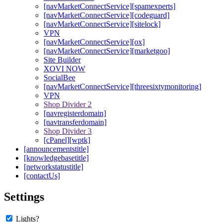
[navMarketConnectService][spamexperts]
[navMarketConnectService][codeguard]
[navMarketConnectService][sitelock]
VPN
[navMarketConnectService][ox]
[navMarketConnectService][marketgoo]
Site Builder
XOVI NOW
SocialBee
[navMarketConnectService][threesixtymonitoring]
VPN
Shop Divider 2
[navregisterdomain]
[navtransferdomain]
Shop Divider 3
[cPanel][wptk]
[announcementstitle]
[knowledgebasetitle]
[networkstatustitle]
[contactUs]
Settings
Lights?