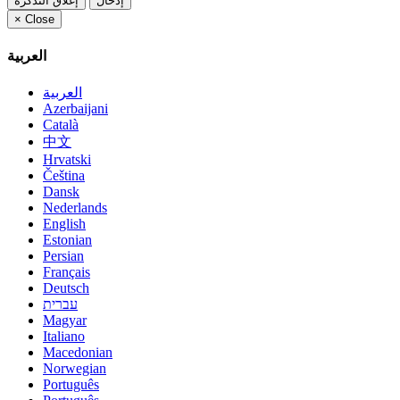
إدخال
إغلاق التذكرة
×
Close
العربية
العربية
Azerbaijani
Català
中文
Hrvatski
Čeština
Dansk
Nederlands
English
Estonian
Persian
Français
Deutsch
עברית
Magyar
Italiano
Macedonian
Norwegian
Português