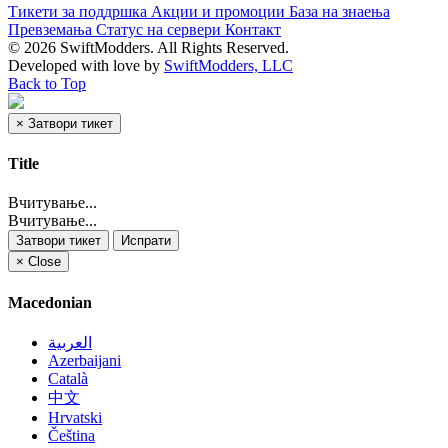
Тикети за поддршка
Акции и промоции
База на знаења
Превземања
Статус на сервери
Контакт
© 2026 SwiftModders. All Rights Reserved.
Developed with
love
by
SwiftModders, LLC
Back to Top
×
Затвори тикет
Title
Вчитување...
Вчитување...
Затвори тикет
Испрати
×
Close
Macedonian
العربية
Azerbaijani
Català
中文
Hrvatski
Čeština