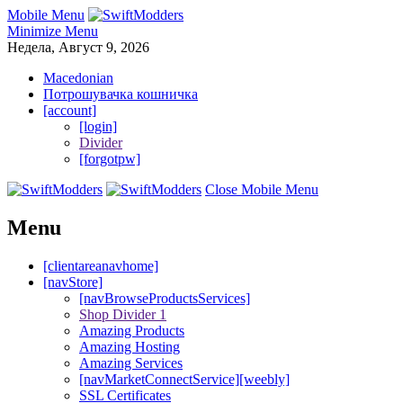
Mobile Menu
Minimize Menu
Недела, Август 9, 2026
Macedonian
Потрошувачка кошничка
[account]
[login]
Divider
[forgotpw]
Close Mobile Menu
Menu
[clientareanavhome]
[navStore]
[navBrowseProductsServices]
Shop Divider 1
Amazing Products
Amazing Hosting
Amazing Services
[navMarketConnectService][weebly]
SSL Certificates