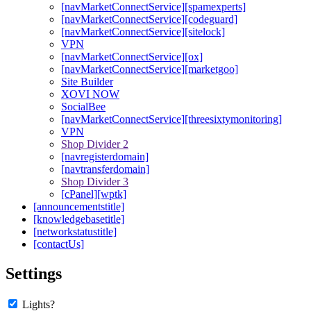
[navMarketConnectService][spamexperts]
[navMarketConnectService][codeguard]
[navMarketConnectService][sitelock]
VPN
[navMarketConnectService][ox]
[navMarketConnectService][marketgoo]
Site Builder
XOVI NOW
SocialBee
[navMarketConnectService][threesixtymonitoring]
VPN
Shop Divider 2
[navregisterdomain]
[navtransferdomain]
Shop Divider 3
[cPanel][wptk]
[announcementstitle]
[knowledgebasetitle]
[networkstatustitle]
[contactUs]
Settings
Lights?