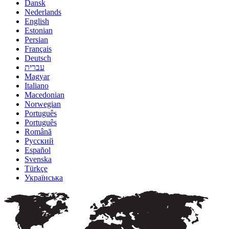
Dansk
Nederlands
English
Estonian
Persian
Français
Deutsch
עברית
Magyar
Italiano
Macedonian
Norwegian
Português
Português
Română
Русский
Español
Svenska
Türkçe
Українська