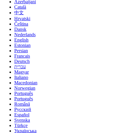
Azerbaijani
Català
中文
Hrvatski
Čeština
Dansk
Nederlands
English
Estonian
Persian
Français
Deutsch
עברית
Magyar
Italiano
Macedonian
Norwegian
Português
Português
Română
Русский
Español
Svenska
Türkçe
Українська