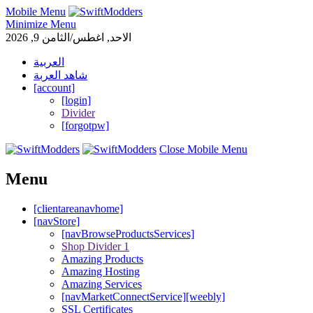
Mobile Menu
Minimize Menu
الاحد, اغطس/الثامن 9, 2026
العربية
شاهد العربة
[account]
[login]
Divider
[forgotpw]
Close Mobile Menu
Menu
[clientareanavhome]
[navStore]
[navBrowseProductsServices]
Shop Divider 1
Amazing Products
Amazing Hosting
Amazing Services
[navMarketConnectService][weebly]
SSL Certificates