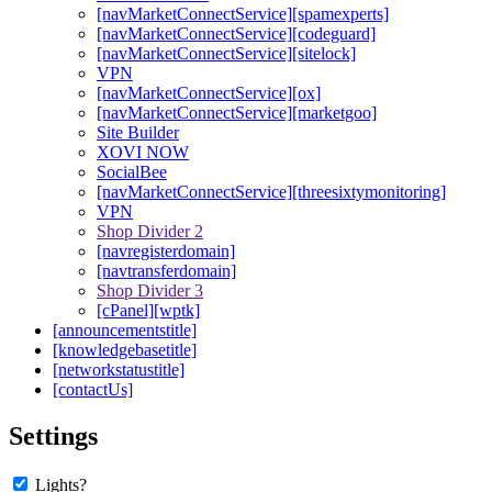
[navMarketConnectService][spamexperts]
[navMarketConnectService][codeguard]
[navMarketConnectService][sitelock]
VPN
[navMarketConnectService][ox]
[navMarketConnectService][marketgoo]
Site Builder
XOVI NOW
SocialBee
[navMarketConnectService][threesixtymonitoring]
VPN
Shop Divider 2
[navregisterdomain]
[navtransferdomain]
Shop Divider 3
[cPanel][wptk]
[announcementstitle]
[knowledgebasetitle]
[networkstatustitle]
[contactUs]
Settings
Lights?