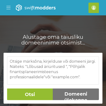
se Mobile Menu
Mobile Menu
[acc
Alustage oma täiusliku
domeeninime otsimist...