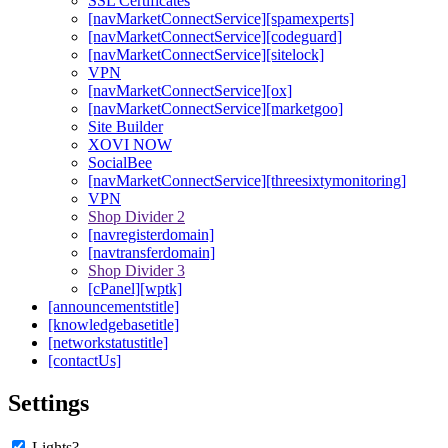
SSL Certificates
[navMarketConnectService][spamexperts]
[navMarketConnectService][codeguard]
[navMarketConnectService][sitelock]
VPN
[navMarketConnectService][ox]
[navMarketConnectService][marketgoo]
Site Builder
XOVI NOW
SocialBee
[navMarketConnectService][threesixtymonitoring]
VPN
Shop Divider 2
[navregisterdomain]
[navtransferdomain]
Shop Divider 3
[cPanel][wptk]
[announcementstitle]
[knowledgebasetitle]
[networkstatustitle]
[contactUs]
Settings
Lights?