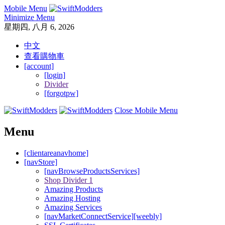
Mobile Menu
Minimize Menu
星期四, 八月 6, 2026
中文
查看購物車
[account]
[login]
Divider
[forgotpw]
Close Mobile Menu
Menu
[clientareanavhome]
[navStore]
[navBrowseProductsServices]
Shop Divider 1
Amazing Products
Amazing Hosting
Amazing Services
[navMarketConnectService][weebly]