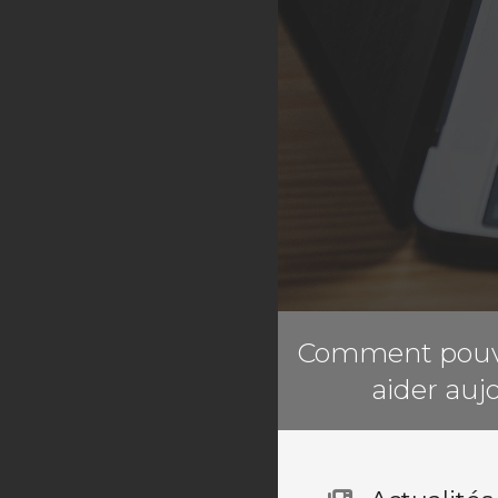
[navMarketConnectService]
[spamexperts]
[navMarketConnectService]
[codeguard]
[navMarketConnectService]
[sitelock]
VPN
[navMarketConnectService]
[ox]
Comment pouv
[navMarketConnectService]
[marketgoo]
aider auj
Site Builder
XOVI NOW