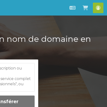
Français
Afficher 
[ac
d'un nom de domaine en